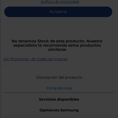
Priorizamos
política de privacidad
la entrega
con
Avísame
nuestros
propios
instaladores
Te
mostramos
tu tienda
más
No tenemos Stock de este producto. Nuestro
cercana
especialista te recomienda estos productos
Ahorramos
similares
en
combustible
Ver Monitores de todas las marcas
y
cuidamos
el planeta
VALIDAR
Descripción del producto
Ficha técnica
O
también
Servicios disponibles
puedes:
Opiniones Samsung
Iniciar
Registrarse
sesión