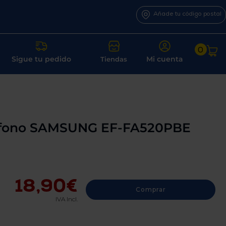
Añade tu código postal
0
Sigue tu pedido
Mi cuenta
Tiendas
léfono SAMSUNG EF-FA520PBE
18,90€
Comprar
IVA Incl.