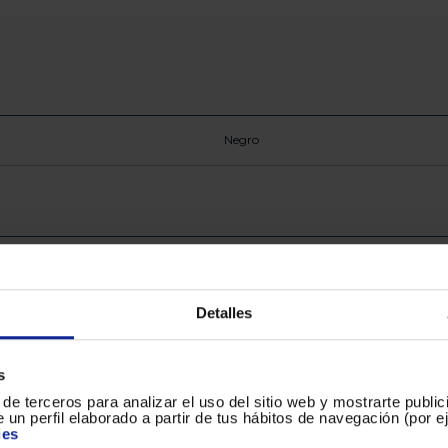
Negro
148
749
Detalles
134
s
de terceros para analizar el uso del sitio web y mostrarte publi
 un perfil elaborado a partir de tus hábitos de navegación (por 
ies