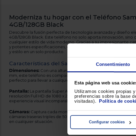
Moderniza tu hogar con el Teléfono Sa
4GB/128GB Black
Descubre la fusión perfecta de tecnología avanzada y diseño e
4GB/128GB Black. Este teléfono no solo aporta innovación, si
cualquier estilo de vida moderno. Gracias a su impresionante 
y potentes especificaciones, este dispositivo está diseñado pa
y estilo en un solo producto.
Características del Samsung A16
Consentimiento
Dimensiones:
Con una altura de 164.4 mm, una anchura de 77.9
mm, este teléfono es compacto y manejable, con un peso de so
perfecto para llevar a cualquier lugar.
Esta página web usa cookie
Pantalla:
Utilizamos cookies propias y 
La pantalla Super AMOLED de 6.7 pulgadas (17.02 cm d
preferencias sobre la base de
resolución Full HD de 1080 x 2340 px, garantizando colores vibran
visitadas).
Política de cook
experiencia visual incomparable.
Cámaras:
Captura cada momento con la cámara frontal de 13 M
cámaras traseras triples de 50 MP + 5 MP + 2 MP, permitiéndote o
en cualquier situación.
Configurar cookies