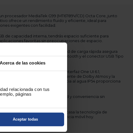
un procesador MediaTek G99 (MT6789V/CD) Octa Core, junto
ivo ofrece un rendimiento fluido y eficiente, ideal para
iones exigentes con facilidad.
B de capacidad interna, tendrás espacio suficiente para
 aplicaciones favoritas sin preocupaciones de espacio.
batería de 5000 mAh con capacidad de carga rápida asegura
Disfruta de la practicidad del Bluetooth y el conector USB Tipo
 rápidas y carga eficaz.
Acerca de las cookies
prestaciones:
Con Android 14 y la interfaz One UI 6.1,
tuitiva. Disfruta del sonido envolvente de Dolby Atmos y la
tor de huellas. Además, su resistencia al agua IP54 proporciona
diciones.
cidad relacionada con tus
ejemplo, páginas
ción "Libre", promoviendo flexibilidad y conveniencia sin
ad en un solo producto.
Lleva a casa la tecnología de
msung A16 y transforma tu experiencia móvil hoy.
Aceptar todas