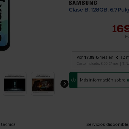
de
dispositivos
Clase B, 128GB, 6.7Pul
táctiles
pueden
usar
16
los
gestos
de
IV
tocar
y
arrastrar.
ⓘ
Más información sobre
e
 técnica
Servicios disponible