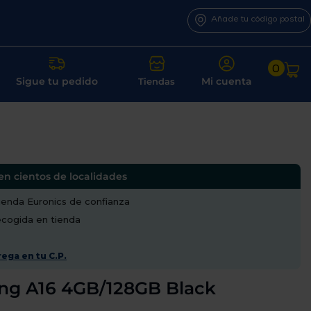
Añade tu código postal
0
Sigue tu pedido
Mi cuenta
Tiendas
en cientos de localidades
enda Euronics de confianza
recogida en tienda
ega en tu C.P.
ng A16 4GB/128GB Black