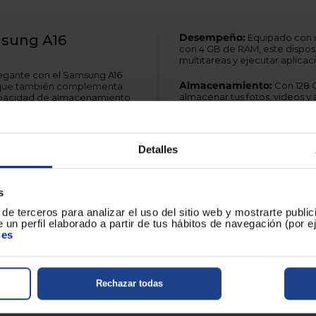
Desempeño:
msung A16
Equipado con 
con 4 GB de RAM, este disposit
multitareas y ejecutar aplicac
legante con el Samsung A16
Almacenamiento:
Con 128 G
no que también complementa
almacenar tus fotos, videos y
capacidad de almacenamiento
ra quienes buscan rendimiento
Batería y conectividad:
La 
que estés siempre conectado. 
C para transferencias de datos
Detalles
 mm y una profundidad de 7.9
Sistema operativo y otras 
lo 200 gramos que lo hace
experimenta una navegación in
s
seguridad adicional con el lec
durabilidad en diferentes con
de terceros para analizar el uso del sitio web y mostrarte publi
e diagonal) ofrece una
 un perfil elaborado a partir de tus hábitos de navegación (por 
tes y detalles nítidos para una
Este dispositivo es de instala
ies
restricciones.
P y una configuración de
Innovación, diseño y calid
btener fotos de alta calidad
vanguardia con el Teléfono Sa
Rechazar todas