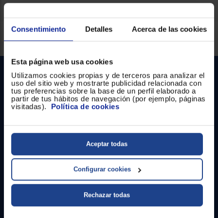
Registrarse
sesión
Consentimiento
Detalles
Acerca de las cookies
Servicios Euronics disponibles
Esta página web usa cookies
Utilizamos cookies propias y de terceros para analizar el
uso del sitio web y mostrarte publicidad relacionada con
tus preferencias sobre la base de un perfil elaborado a
partir de tus hábitos de navegación (por ejemplo, páginas
visitadas).
Política de cookies
Contacto
Aceptar todas
Atención cliente
Configurar cookies
Formulario de contacto
¿Necesitas ayuda?
Rechazar todas
Ir al centro de ayuda