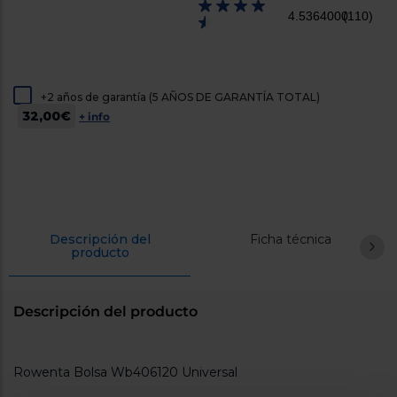
cercanos
4.5364000
(110)
Priorizamos
la entrega
con
nuestros
propios
instaladores
+2 años de garantía (5 AÑOS DE GARANTÍA TOTAL)
Te
32,00€
+ info
mostramos
tu tienda
más
cercana
Ahorramos
en
combustible
y
cuidamos
el planeta
Descripción del
Ficha técnica
producto
VALIDAR
Descripción del producto
O
también
puedes:
Rowenta Bolsa Wb406120 Universal
Iniciar