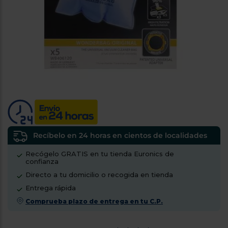
tá
ti
p
y
us
lo
con
g
mejor
d
plazo
to
de
y
ar
entrega
¿Por
qué
te
Recíbelo en 24 horas en cientos de localidades
pedimos
tu
Recógelo GRATIS en tu tienda Euronics de
código
confianza
postal?
Directo a tu domicilio o recogida en tienda
Productos
Entrega rápida
con
Comprueba plazo de entrega en tu C.P.
entrega
en
24
horas
y/o
los más