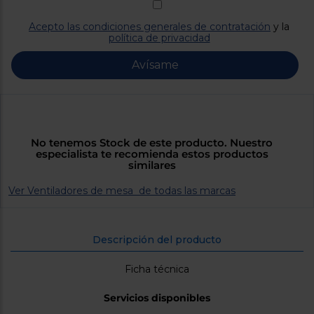
Priorizamos
la entrega
con
Acepto las condiciones generales de contratación
y la
nuestros
política de privacidad
propios
instaladores
Avísame
Te
mostramos
tu tienda
más
cercana
Ahorramos
en
No tenemos Stock de este producto. Nuestro
combustible
especialista te recomienda estos productos
y
cuidamos
similares
el planeta
Ver Ventiladores de mesa de todas las marcas
VALIDAR
Descripción del producto
O
también
Ficha técnica
puedes:
Iniciar
Servicios disponibles
Registrarse
sesión