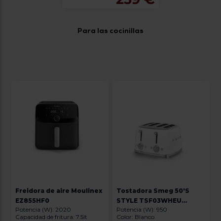
Para las cocinillas
Freidora de aire Moulinex
Tostadora Smeg 50'S
EZ855HF0
STYLE TSF03WHEU
Potencia (W): 2020
Potencia (W): 950
BLANCO
Capacidad de fritura: 7.5lt
Color: Blanco