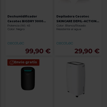
Deshumidificador
Depiladora Cecotec
Cecotec BIGDRY 3000
SKINCARE DEPIL-ACTION
Potencia (W): 45
Color: Blanco/Rosado
PURELIGHT BLACK
& GO
Color: Negro
Resistente al agua
99,90 €
29,90 €
Envío gratis