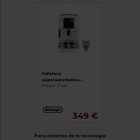
Cafetera
superautomatica
Presión: 15 bar
De'longhi Magnifica Start
ECAM220.20.W
349 €
Para amantes de la tecnología