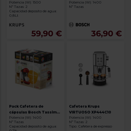
Potencia (W): 1500
Potencia (W): 1400
S KP2431
Nº Tazas: 2
Nº Tazas
Capacidad deposito de agua:
0,8Lt
59,90 €
36,90 €
Pack Cafetera de
Cafetera Krups
cápsulas Bosch Tassimo
VIRTUOSO XP444C10
Potencia (W): 1400
Potencia (W): 1400
TAS113EC + 32 bebidas
Nº Tazas
Nº Tazas: 2
gratis
Capacidad deposito de agua:
Tipo: Cafetera de expresso
0.7lt