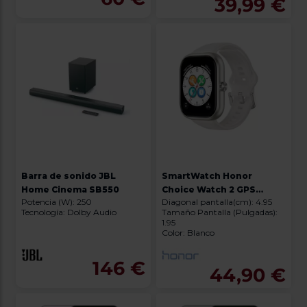
39,99 €
Barra de sonido JBL
SmartWatch Honor
Home Cinema SB550
Choice Watch 2 GPS
Potencia (W): 250
Diagonal pantalla(cm): 4.95
White
Tecnología: Dolby Audio
Tamaño Pantalla (Pulgadas):
1.95
Color: Blanco
146 €
44,90 €