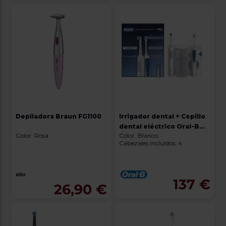
Depiladora Braun FG1100
Irrigador dental + Cepillo
dental eléctrico Oral-B
Color: Rosa
Color: Blanco
Dental CENTRE PRO 1 +
Cabezales incluídos: 4
OXYJET
137 €
26,90 €