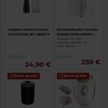
Irrigador dental Cecotec
Deshumificador Cecotec
TOOTHCARE JET LIBERTY
BIGDRY 10000 EXPERT
Potencia (W): 580
CONNECTED
Nivel de ruido (dB): 20
Color: Blanco
259 €
24,90 €
Envío gratis
Envío gratis