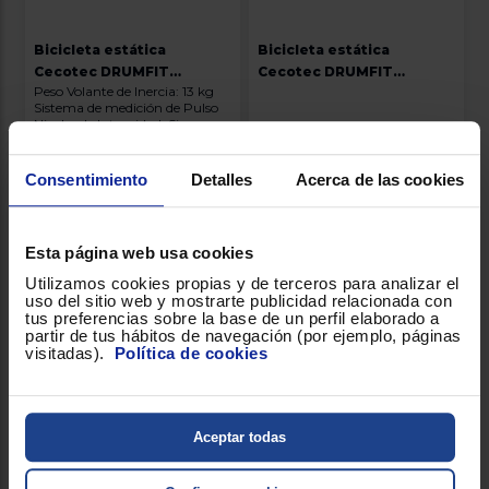
Bicicleta estática
Bicicleta estática
Cecotec DRUMFIT
Cecotec DRUMFIT
Peso Volante de Inercia: 13 kg
INDOOR 13000 DELFOS
INDOOR 23000 KOSMOS
Sistema de medición de Pulso
PRO
Niveles de Intensidad: Si
Consentimiento
Detalles
Acerca de las cookies
179 €
299 €
Envío gratis
Envío gratis
Esta página web usa cookies
Utilizamos cookies propias y de terceros para analizar el
uso del sitio web y mostrarte publicidad relacionada con
tus preferencias sobre la base de un perfil elaborado a
partir de tus hábitos de navegación (por ejemplo, páginas
visitadas).
Política de cookies
Aceptar todas
Máquina de Remo
Stepper Cecotec