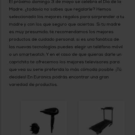
El próximo domingo 3 de mayo se celebra el Día de la
tá
ti
p
Madre, ¿todavía no sabes que regalarle? Hemos
y
us
seleccionado los mejores regalos para sorprender a tu
lo
con
g
madre y con los que seguro que aciertas. Si tu madre
mejor
d
plazo
es muy presumida, te recomendamos los mejores
to
de
y
productos de cuidado personal, si es una fanática de
ar
entrega
las nuevas tecnologías puedes elegir un teléfono móvil
o un smartwatch. Y en el caso de que quieras darle un
caprichito te ofrecemos los mejores televisores para
¿Por
qué
que vea su serie preferida lo más cómoda posible. ¡Tú
te
pedimos
decides! En Euronics podrás encontrar una gran
tu
variedad de productos.
código
postal?
Productos
con
entrega
en
24
horas
y/o
los más
cercanos