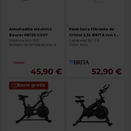
Almohadilla eléctrica
Pack Jarra Filtrante de
Beurer HK125 COSY
Cristal 2,5L BRITA con 1
Potencia (W): 100
Capacidad (lt): 2.5
Filtro Maxtra - Azul
Número de temperaturas: 6
Color: Azul
45,90 €
52,90 €
Envío gratis