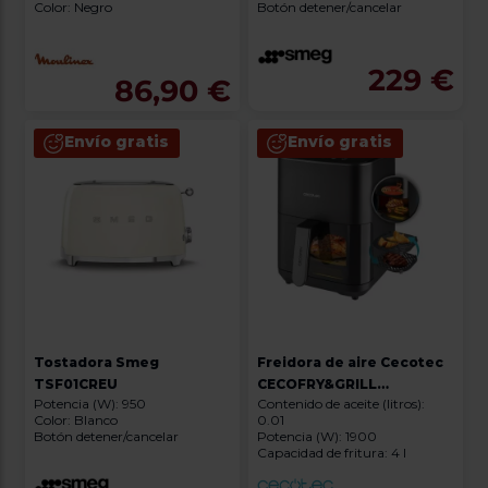
Color: Negro
Botón detener/cancelar
229 €
86,90 €
Envío gratis
Envío gratis
Tostadora Smeg
Freidora de aire Cecotec
TSF01CREU
CECOFRY&GRILL
Potencia (W): 950
Contenido de aceite (litros):
DUOHEAT 4000
Color: Blanco
0.01
Botón detener/cancelar
Potencia (W): 1900
Capacidad de fritura: 4 l