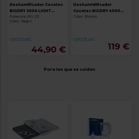
Deshumificador Cecotec
Deshumidificador
BIGDRY 2000 LIGHT
Cecotec BIGDRY 4000
Potencia (W): 23
Color: Blanco
BLACK
EXPERT CONNECTED
Color: Negro
119 €
44,90 €
Para las que se cuidan