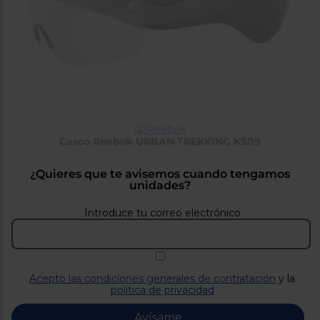
tá
ti
p
y
us
lo
con
g
mejor
d
plazo
to
de
y
ar
entrega
Casco Reebok URBAN-TREKKING KS09
¿Por
qué
te
¿Quieres que te avisemos cuando tengamos
pedimos
unidades?
tu
código
Introduce tu correo electrónico
postal?
Productos
con
entrega
en
24
Acepto las condiciones generales de contratación
y la
horas
y/o
política de privacidad
los más
cercanos
Avísame