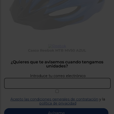
tá
ti
p
y
us
lo
con
g
mejor
d
plazo
to
de
y
ar
entrega
Casco Reebok MTB MV50 AZUL
¿Por
qué
te
¿Quieres que te avisemos cuando tengamos
pedimos
unidades?
tu
código
Introduce tu correo electrónico
postal?
Productos
con
entrega
en
24
Acepto las condiciones generales de contratación
y la
horas
y/o
política de privacidad
los más
cercanos
Avísame