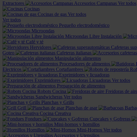
Extractores
Accesorios Campanas
Ver todos
Cocinas
Cocinas de gas
Ver todos
Ver todos
Pequeño electrodoméstico
Microondas
Microondas Libre Instalación
Café y té
Hervidores
Cafeteras su
Goteo
Cafeteras italianas
Manipulación alimentos
Procesadores de alimentos
Electricos
Cortafiambres
Rob
Exprimidores y licuadoras
Exprimidores
Licuadoras
Ver todos
Preparación de alimentos
Robots Cocina
Freidoras de air
Sandwicheras
Ver todos
Planchas y Grills
Grill
Planchas de asar
Barba
Cocina Creativa
Fondues
Cupcakes y Gofreras
Mini-hornos y hornillos
Hornillos
Mini-Hornos
Ver todos
Accesorios y Utensilios