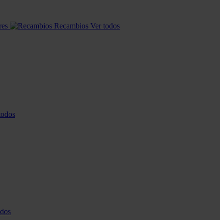
res
Recambios
Ver todos
todos
odos