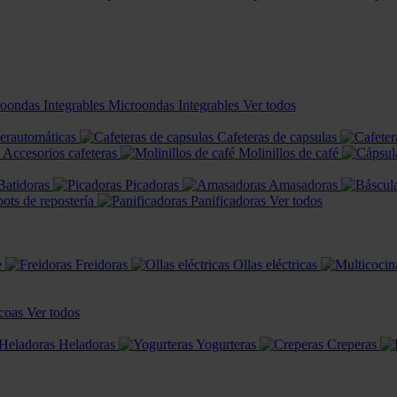
Microondas Integrables
Ver todos
perautomáticas
Cafeteras de capsulas
Accesorios cafeteras
Molinillos de café
Batidoras
Picadoras
Amasadoras
ots de repostería
Panificadoras
Ver todos
e
Freidoras
Ollas eléctricas
coas
Ver todos
Heladoras
Yogurteras
Creperas