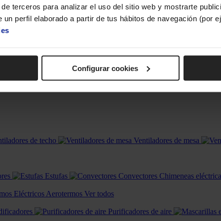
de terceros para analizar el uso del sitio web y mostrarte publi
todos
 un perfil elaborado a partir de tus hábitos de navegación (por 
ies
Configurar cookies
tiladores de techo
Ventiladores de mesa
ores
Estufas
Convectores
Chimeneas eléctric
mos Eléctricos
Aerotermos
Ver todos
ificadores
Purificadores de aire