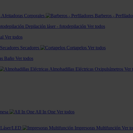
Afeitadoras Corporales
Barberos - Perfilado
Depilación láser - fotodepilación
Ver todos
al
Ver todos
Secadores
Cortapelos
Ver todos
as Baño
Ver todos
Almohadillas Eléctricas
Oxipulsímetros
Ver 
mesa
All In One
Ver todos
 Láser/LED
Impresoras Multifunción
Ver t