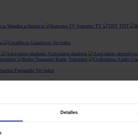
Mandos a distancia
Soportes TV
TDT
as
Giradiscos
Ver todos
Auriculares diadema
pertador
Radio Transistor
Gra
sorios Fotografía
Ver todos
Aspiradoras escoba
Fregon
Aspiradoras sin bolsa
Aspiradoras con bolsa
idrolimpiadoras
Accesorios aspirac
Detalles
ros de Planchado
Tablas de planchar
Baterías de cocina
Ollas a presión
Oll
s
entes para cocinar
Ver todos