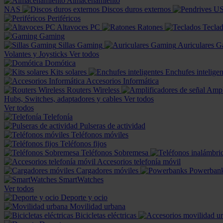
Almacenamiento
NAS
Discos duros externos
Periféricos
Altavoces PC
Ratones
Tecla
Gaming
Sillas Gaming
Auriculares 
Volantes y Joysticks
Ver todos
Domótica
Kits solares
Enchufes inteligen
Accesorios Informática
Routers Wireless
Ampl
Hubs, Switches, adaptadores y cables
Ver todos
Ver todos
Telefonía
Pulseras de actividad
Teléfonos móviles
Teléfonos fijos
Teléfonos Sobremesa
Accesorios telefonía móvil
Cargadores móviles
Powerban
SmartWatches
Ver todos
Deporte y ocio
Movilidad urbana
Bicicletas eléctricas