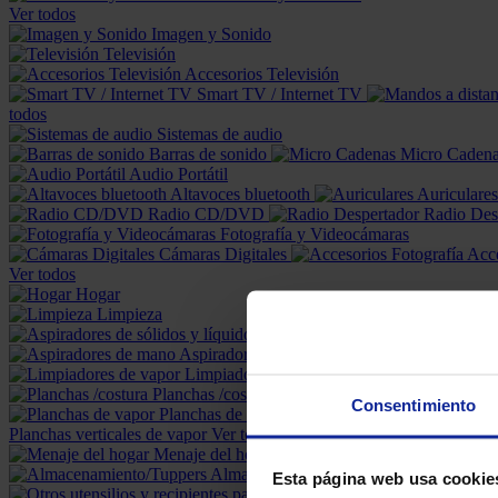
Ver todos
Imagen y Sonido
Televisión
Accesorios Televisión
Smart TV / Internet TV
todos
Sistemas de audio
Barras de sonido
Micro Caden
Audio Portátil
Altavoces bluetooth
Auriculares
Radio CD/DVD
Radio Des
Fotografía y Videocámaras
Cámaras Digitales
Acce
Ver todos
Hogar
Limpieza
Aspiradores de sólidos y líquidos
Aspiradores de mano
Limpiadores de vapor
H
Planchas /costura
Consentimiento
Planchas de vapor
Cent
Planchas verticales de vapor
Ver todos
Menaje del hogar
Almacenamiento/Tuppers
Esta página web usa cookie
Otros utensilios y recipi