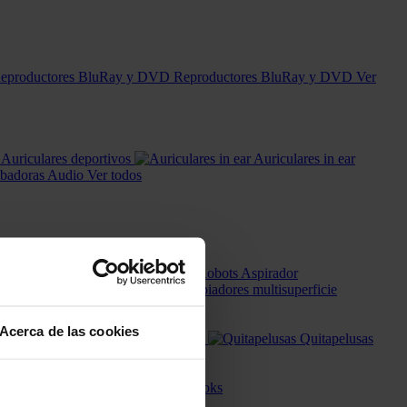
Reproductores BluRay y DVD
Ver
Auriculares deportivos
Auriculares in ear
badoras Audio
Ver todos
as eléctricas
Robots Aspirador
Limpiadores multisuperficie
ión y limpieza
Ver todos
Acerca de las cookies
Accesorios Planchado
Quitapelusas
as
Sartenes y Woks