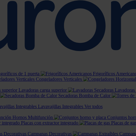
igoríficos de 1 puerta
Frigoríficos American
Congeladores Verticales
Lavadoras carga superior
Lavadoras
Secadoras Bomba de Calor
Lavavajillas Integrables
Ver todos
Hornos Multifunción
Conjuntos horn
Placas con extractor integrado
Placas de ga
Campanas Decorativas
Campana