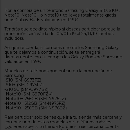
tá
ti
p
Por la compra de un teléfono Samsung Galaxy S10, S10+,
y
us
Note10, Note10+ o Note10+ te llevas totalmente gratis
lo
con
unos Galaxy Buds valorados en 149€.
g
mejor
d
Tendrás que decidirte rápido si deseas participar porque la
plazo
to
promoción será válida del 04/011/19 al 24/11/19 (ambos
de
y
incluidos).
ar
entrega
Así que recuerda, si compras uno de los Samsung Galaxy
que te dejamos a continuación, se te entregará
directamente con tu compra los Galaxy Buds de Samsung
¿Por
valorados en 149€
qué
te
Modelos de teléfonos que entran en la promoción de
pedimos
Samsung:
tu
-S10 (SM-G973FZ)
código
-S10+ (SM-G975FZ)
postal?
-S10 5G (SM-G977BZ)
-Note10 (SM-G970FZK)
Productos
-Note10+ 256GB (SM-N975FZ)
con
-Note10+ 512GB (SM-N975FZ)
entrega
-Note10+ 256GB (SM-N976BZ)
en
24
horas
y/o
Para participar solo tienes que ir a tu tienda más cercana y
los más
comprar uno de estos modelos de teléfonos móviles.
cercanos
¿Quieres saber si tu tienda Euronics más cercana cuenta