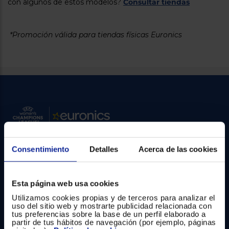
Priorizamos
con algunos de estos modelos?
Consultar tiendas
la entrega
con
nuestros
propios
*Promoción válida para tiendas físicas Euronics
instaladores
Te
mostramos
tu tienda
más
cercana
Ahorramos
en
combustible
y
cuidamos
el planeta
VALIDAR
Consentimiento
Detalles
Acerca de las cookies
Contacto
O
Atención cliente
Esta página web usa cookies
también
puedes:
Utilizamos cookies propias y de terceros para analizar el
Formulario de contacto
uso del sitio web y mostrarte publicidad relacionada con
tus preferencias sobre la base de un perfil elaborado a
Iniciar
¿Necesitas ayuda?
Registrarse
partir de tus hábitos de navegación (por ejemplo, páginas
sesión