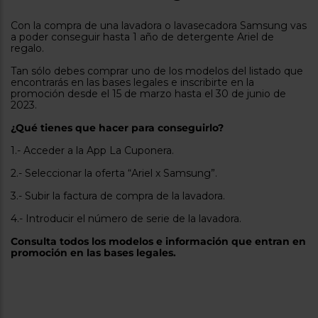
tá
ti
p
Con la compra de una lavadora o lavasecadora Samsung vas
y
us
a poder conseguir hasta 1 año de detergente Ariel de
lo
con
regalo.
g
mejor
d
Tan sólo debes comprar uno de los modelos del listado que
plazo
to
encontrarás en las bases legales e inscribirte en la
de
y
promoción desde el 15 de marzo hasta el 30 de junio de
ar
entrega
2023.
¿Qué tienes que hacer para conseguirlo?
¿Por
1.- Acceder a la App La Cuponera.
qué
te
2.- Seleccionar la oferta “Ariel x Samsung”.
pedimos
tu
3.- Subir la factura de compra de la lavadora.
código
postal?
4.- Introducir el número de serie de la lavadora.
Productos
Consulta todos los modelos e información que entran en
con
promoción en las bases legales.
entrega
en
24
horas
y/o
los más
cercanos