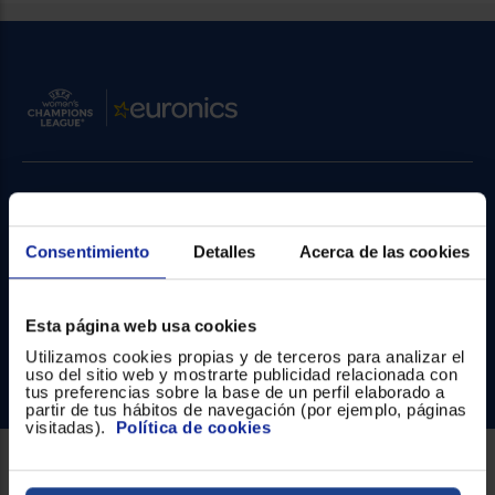
Priorizamos
la entrega
con
nuestros
propios
instaladores
Te
mostramos
tu tienda
más
cercana
Ahorramos
Contacto
en
combustible
y
cuidamos
Consentimiento
Detalles
Acerca de las cookies
Atención cliente
el planeta
Formulario de contacto
VALIDAR
Esta página web usa cookies
¿Necesitas ayuda?
Utilizamos cookies propias y de terceros para analizar el
uso del sitio web y mostrarte publicidad relacionada con
Ir al centro de ayuda
O
tus preferencias sobre la base de un perfil elaborado a
también
partir de tus hábitos de navegación (por ejemplo, páginas
puedes:
visitadas).
Política de cookies
Iniciar
Registrarse
Sobre Euronics
sesión