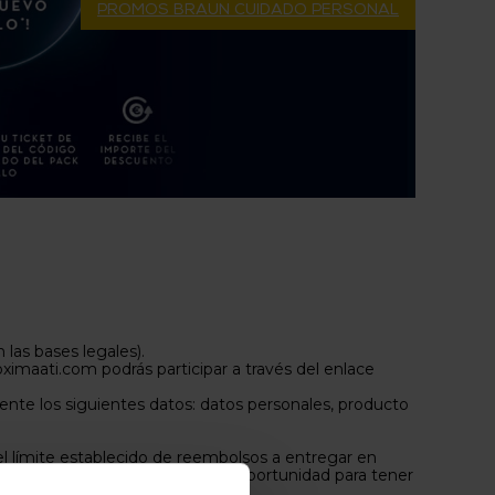
PROMOS BRAUN CUIDADO PERSONAL
 las bases legales).
ximaati.com podrás participar a través del enlace
emente los siguientes datos: datos personales, producto
el límite establecido de reembolsos a entregar en
n participar y aprovecha esta orportunidad para tener