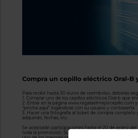
Compra un cepillo eléctrico Oral-B
Para recibir hasta 30 euros de reembolso, deberás segu
1. Comprar uno de los cepillos eléctricos Oral-b que en
2. Entrar en la página www.regalaelmejorcepillo.com y 
“pincha aquí” logándose con su usuario y contraseña.
3. Hacer una fotografía al ticket de compra completo y 
adquirido, fechas, etc.
Se aceptarán participaciones hasta el 20 de enero del
toda la promoción. Superado el límite establecido, la
uno de los mejores cepillos eléctricos del mercado a