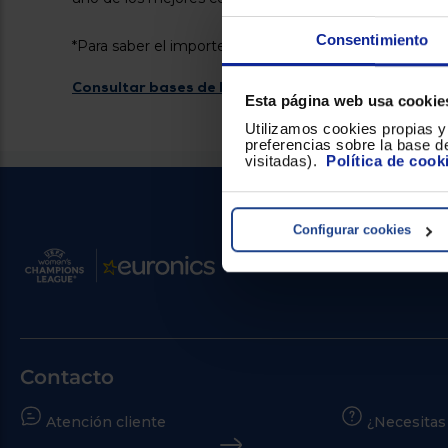
Consentimiento
*Para saber el importe que corresponde a cada modelo 
Consultar bases de la promoción
Esta página web usa cookie
Utilizamos cookies propias y 
preferencias sobre la base de
visitadas).
Política de cook
Configurar cookies
Contacto
Atención cliente
¿Necesitas