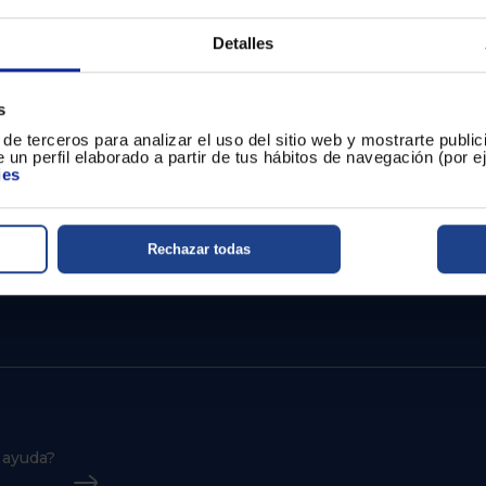
Detalles
de cepillo eléctrico Oral-b, consulta las bases legales que pone
s
de terceros para analizar el uso del sitio web y mostrarte publi
 un perfil elaborado a partir de tus hábitos de navegación (por 
ies
Rechazar todas
 ayuda?