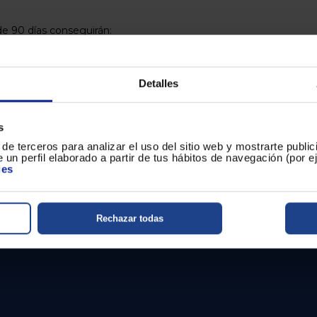
e 90 días conseguirán:
a compra
rogresos
Detalles
 forma saludable y perder peso
icional por correo electrónico
s
de terceros para analizar el uso del sitio web y mostrarte publi
 un perfil elaborado a partir de tus hábitos de navegación (por 
ies
Rechazar todas