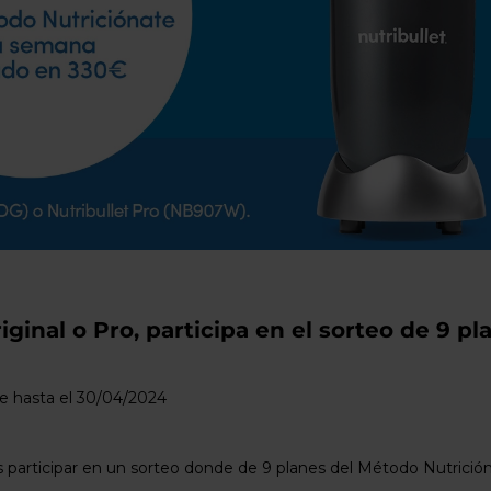
usuarios
de
dispositivos
táctiles
pueden
usar
los
gestos
de
tocar
y
arrastrar.
iginal o Pro, participa en el sorteo de 9 
le hasta el 30/04/2024
s participar en un sorteo donde de 9 planes del Método Nutrición