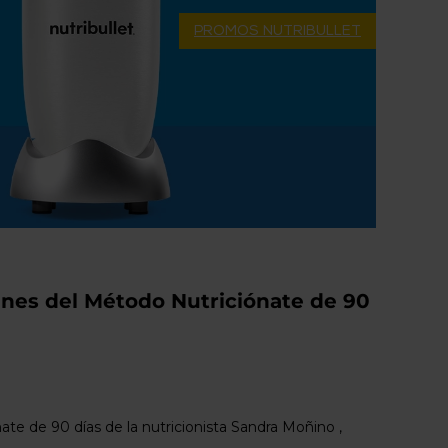
PROMOS NUTRIBULLET
planes del Método Nutriciónate de 90
ate de 90 días de la nutricionista Sandra Moñino ,