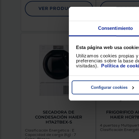
VER PRODUCTO
VER PRO
Consentimiento
Esta página web usa cookie
Utilizamos cookies propias y 
preferencias sobre la base de
visitadas).
Política de cook
Configurar cookies
SECADORA DE
FRIGORIFICO 
CONDESACIÓN HAIER
HAIER HCR7
H7A2TBEX-S
4 puertas y Multipuer
Clasificación Energét
Clasificación Energética : E
Capacidad de carga (Kg) : 7