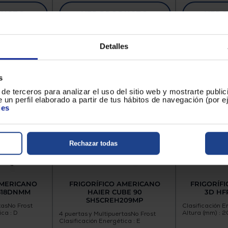
DUCTO
VER PRODUCTO
VER 
Detalles
s
de terceros para analizar el uso del sitio web y mostrarte publi
 un perfil elaborado a partir de tus hábitos de navegación (por 
ies
Rechazar todas
AMERICANO
FRIGORÍFICO AMERICANO
FRIGORÍFI
818DNMM
HAIER CUBE 90
3D H
SH5CREH209MP
tas
No Frost
Clasificación E
ica : D
Altura (mm) : 
4 puertas y Multipuertas
No Frost
Clasificación Energética : E