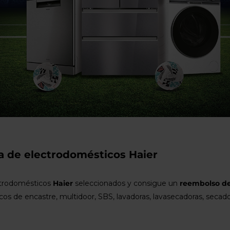
usuarios
de
dispositivos
táctiles
pueden
usar
los
gestos
de
tocar
y
arrastrar.
a de electrodomésticos Haier
ctrodomésticos
Haier
seleccionados y consigue un
reembolso de
icos de encastre, multidoor, SBS, lavadoras, lavasecadoras, secador