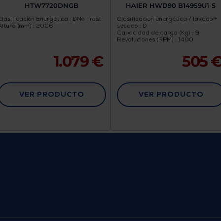
HTW7720DNGB
HAIER HWD90 B14959U1-S
Clasificación Energética : D
No Frost
Clasificación energética / lavado +
Altura (mm) : 2006
secado : D
Capacidad de carga (Kg) : 9
Revoluciones (RPM) : 1400
1.079 €
505 
VER PRODUCTO
VER PRODUCTO