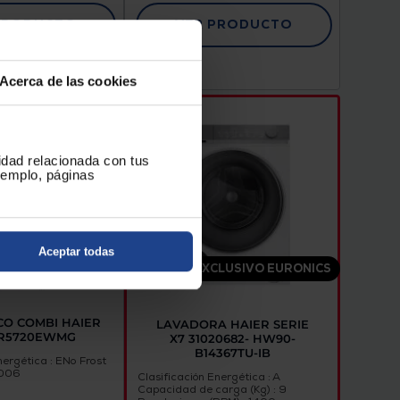
PRODUCTO
VER PRODUCTO
Acerca de las cookies
cidad relacionada con tus
ejemplo, páginas
Aceptar todas
EXCLUSIVO EURONICS
CO COMBI HAIER
LAVADORA HAIER SERIE
FR5720EWMG
X7 31020682- HW90-
B14367TU-IB
nergética : E
No Frost
2006
Clasificación Energética : A
Capacidad de carga (Kg) : 9