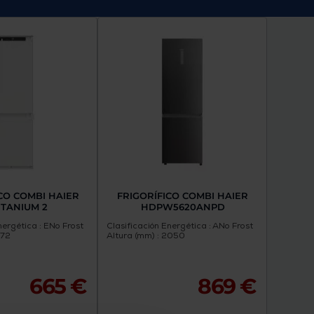
CO COMBI HAIER
FRIGORÍFICO COMBI HAIER
TITANIUM 2
HDPW5620ANPD
nergética : E
No Frost
Clasificación Energética : A
No Frost
772
Altura (mm) : 2050
665 €
869 €