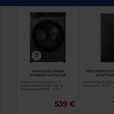
LAVADORA HAIER
FRIGORÍFICO C
HW80BP14357GTUIB
HFW7720
Clasificación Energética : A
Clasificación Energét
Capacidad de carga (Kg) : 8
Altura (mm) : 2006
Revoluciones (RPM) : 1400
539 €