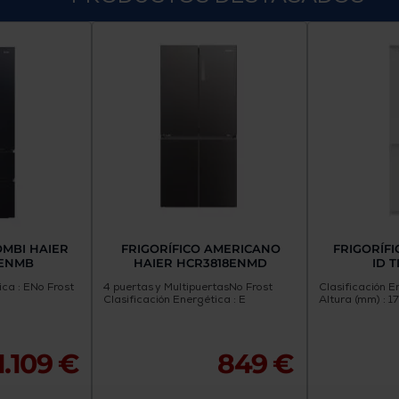
OMBI HAIER
FRIGORÍFICO AMERICANO
FRIGORÍFI
ENMB
HAIER HCR3818ENMD
ID 
ica : E
No Frost
4 puertas y Multipuertas
No Frost
Clasificación E
Clasificación Energética : E
Altura (mm) : 1
1.109 €
849 €