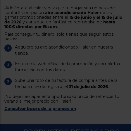
tá
ti
¡Adelántate al calor y haz que tu hogar sea un oasis de
p
y
confort! Compra un
aire acondicionado Haier
de las
us
gamas promocionadas entre el
15 de junio y el 15 de julio
lo
con
de 2026
y consigue un fantástico reembolso de
hasta
g
mejor
100€ directos por Bizum
.
d
plazo
to
Para conseguir tu dinero, solo tienes que seguir estos
de
y
pasos:
ar
entrega
Adquiere tu aire acondicionado Haier en nuestra
tienda.
¿Por
Entra en la web oficial de la promoción y completa el
qué
formulario con tus datos.
te
pedimos
tu
Sube una foto de tu factura de compra antes de la
código
fecha límite de registro, el
31 de julio de 2026
.
postal?
¡No dejes escapar esta oportunidad única de refrescar tu
Productos
verano al mejor precio con Haier!
con
entrega
Consultar bases de la promoción
en
24
horas
y/o
los más
cercanos