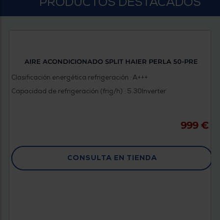
PRODUCTOS DESTACADOS
Priorizamos
la entrega
con
nuestros
propios
instaladores
Te
mostramos
AIRE ACONDICIONADO SPLIT HAIER PERLA 50-PRE
tu tienda
más
Clasificación energética refrigeración : A+++
cercana
Ahorramos
Capacidad de refrigeración (frig/h) : 5.30
Inverter
en
combustible
y
cuidamos
el planeta
999 €
VALIDAR
CONSULTA EN TIENDA
O
también
puedes:
Iniciar
Registrarse
sesión