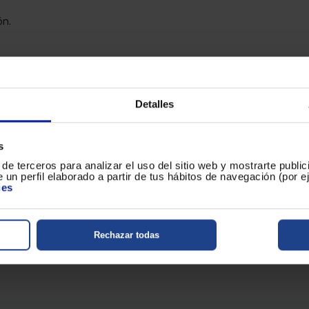
ón.
arantía correspondiente.
Detalles
s incluidos y condiciones completas.
s
de terceros para analizar el uso del sitio web y mostrarte publi
 un perfil elaborado a partir de tus hábitos de navegación (por 
ies
Rechazar todas