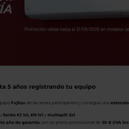
usuarios
de
dispositivos
táctiles
pueden
usar
los
gestos
de
tocar
y
arrastrar.
sta 5 años registrando tu equipo
equipo
Fujitsu
de las series participantes y consigue una
extensió
su
Series KJ 1x1, KN 1x1
y
multisplit 2x1
.
to año de garantía
con un precio promocional de
30 € (IVA inc