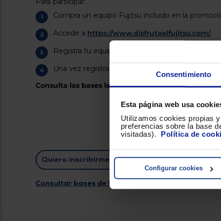
Para participar:
Compra un equipo Fujitsu incluido en la promoci
Accede a
https://www.disfrutaelfujitsu.com/
.
Registra tu equipo completando el formulario.
Una vez registrado, obtendrás la ampliación de g
Consentimiento
Consulta las bases legales para conocer los modelo
Esta página web usa cookie
Utilizamos cookies propias y 
preferencias sobre la base de
visitadas).
Política de cook
Quiero inscribirme en la promoción
Configurar cookies
Consultar bases de la promoción