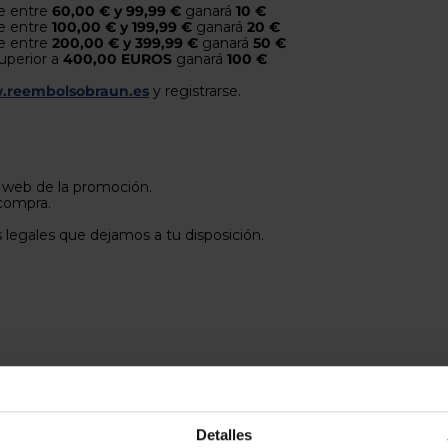
e entre
60,00 € y 99,99 €
ganará
10 €
re entre
100,00 € y 199,99 €
ganará
20 €
re entre
200,00 € y 399,99 €
ganará
50 €
uperior a
400,00 EUROS
ganará
100 €
reembolsobraun.es
y registrarse.
la web de la promoción.
compra.
 legales que dejamos a tu disposición.
PRODUCTOS DESTACADOS
Detalles