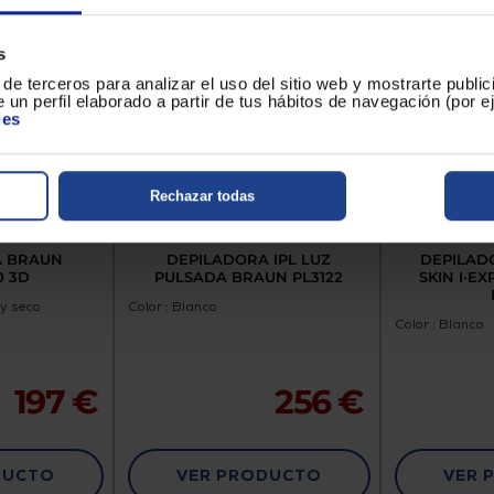
s
de terceros para analizar el uso del sitio web y mostrarte publi
 un perfil elaborado a partir de tus hábitos de navegación (por 
ies
Rechazar todas
A BRAUN
DEPILADORA IPL LUZ
DEPILAD
0 3D
PULSADA BRAUN PL3122
SKIN I·EX
y seco
Color : Blanco
Color : Blanco
197 €
256 €
DUCTO
VER PRODUCTO
VER 