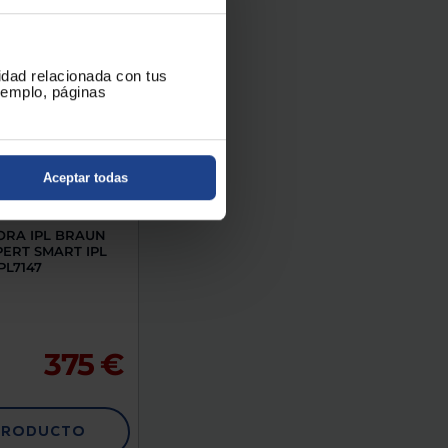
cidad relacionada con tus
ejemplo, páginas
Aceptar todas
ORA IPL BRAUN
PERT SMART IPL
PL7147
375 €
PRODUCTO