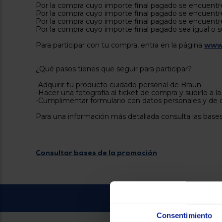
Por la compra cuyo importe final pagado se encuentr
Por la compra cuyo importe final pagado se encuent
Por la compra cuyo importe final pagado se encuent
Por la compra cuyo importe final pagado sea igual o s
Para participar con tu compra, entra en la página
www.
¿Qué pasos tienes que seguir para participar?
-Adquirir tu producto cuidado personal de Braun.
-Hacer una fotografía al ticket de compra y subirlo a 
-Cumplimentar formulario con datos personales y de 
Para una información más detallada consulta las bases
Consultar bases de la promoción
Consentimiento