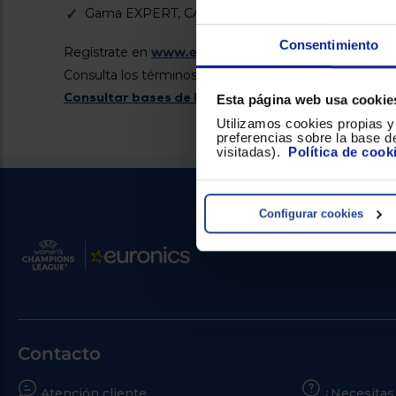
Gama EXPERT, CASSETTES, CONDUCTOS, SUELO
Consentimiento
Regístrate en
www.enfriatubolsillo.com
hasta el 8 d
Consulta los términos y condiciones
Consultar bases de la promoción
Esta página web usa cookie
Utilizamos cookies propias y 
preferencias sobre la base de
visitadas).
Política de cook
Configurar cookies
Contacto
Atención cliente
¿Necesitas