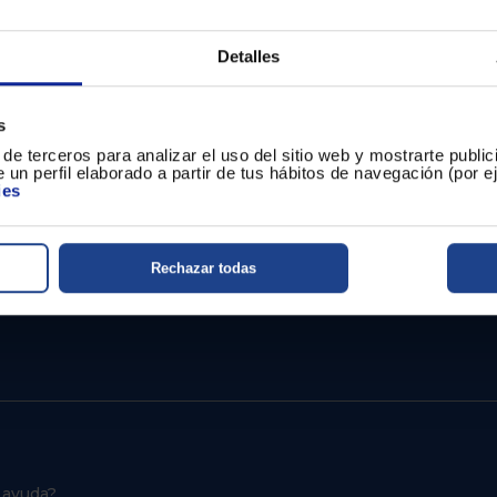
-TECHO y COLUMNA: 100€ de reembolso
Detalles
e agosto de 2025 con tu ticket de compra y datos personales. El
s
de terceros para analizar el uso del sitio web y mostrarte publi
 un perfil elaborado a partir de tus hábitos de navegación (por 
ies
Rechazar todas
 ayuda?