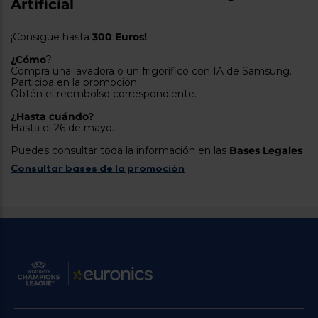
Artificial
tá
ti
p
y
us
¡Consigue hasta
300 Euros!
lo
con
g
mejor
¿Cómo
?
d
Compra una lavadora o un frigorífico con IA de Samsung.
plazo
to
Participa en la promoción.
de
y
Obtén el reembolso correspondiente.
ar
entrega
¿Hasta cuándo?
Hasta el 26 de mayo.
¿Por
Puedes consultar toda la información en las
Bases Legales
qué
Consultar bases de la promoción
te
pedimos
tu
código
postal?
Productos
con
entrega
en
24
horas
y/o
los más
cercanos