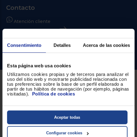
Priorizamos
la entrega
Contacto
con
nuestros
propios
Atención cliente
instaladores
Te
Formulario de contacto
mostramos
tu tienda
¿Necesitas ayuda?
más
Consentimiento
Detalles
Acerca de las cookies
cercana
Ahorramos
Ir al centro de ayuda
en
combustible
Esta página web usa cookies
y
cuidamos
el planeta
Utilizamos cookies propias y de terceros para analizar el
uso del sitio web y mostrarte publicidad relacionada con
tus preferencias sobre la base de un perfil elaborado a
Sobre Euronics
partir de tus hábitos de navegación (por ejemplo, páginas
VALIDAR
visitadas).
Política de cookies
Quiénes somos
O
Nuestras tiendas
también
Aceptar todas
puedes:
Por qué comprar en Euronics
Iniciar
Blog
Registrarse
Configurar cookies
sesión