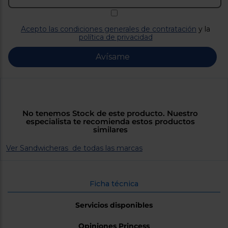
Priorizamos
la entrega
con
nuestros
Acepto las condiciones generales de contratación
y la
propios
política de privacidad
instaladores
Te
Avísame
mostramos
tu tienda
más
cercana
Ahorramos
en
combustible
No tenemos Stock de este producto. Nuestro
y
cuidamos
especialista te recomienda estos productos
el planeta
similares
Ver Sandwicheras de todas las marcas
VALIDAR
O
Ficha técnica
también
puedes:
Servicios disponibles
Iniciar
Registrarse
sesión
Opiniones Princess