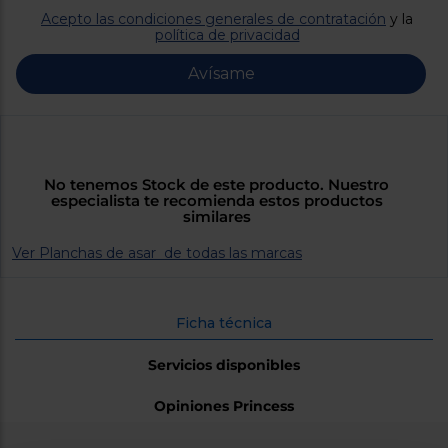
Priorizamos
la entrega
Acepto las condiciones generales de contratación
y la
con
política de privacidad
nuestros
propios
Avísame
instaladores
Te
mostramos
tu tienda
más
cercana
Ahorramos
No tenemos Stock de este producto. Nuestro
en
especialista te recomienda estos productos
combustible
similares
y
cuidamos
el planeta
Ver Planchas de asar de todas las marcas
VALIDAR
Ficha técnica
O
Servicios disponibles
también
puedes:
Opiniones Princess
Iniciar
Registrarse
sesión