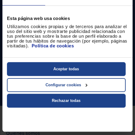
Registrarse
sesión
Esta página web usa cookies
Utilizamos cookies propias y de terceros para analizar el
uso del sitio web y mostrarte publicidad relacionada con
tus preferencias sobre la base de un perfil elaborado a
partir de tus hábitos de navegación (por ejemplo, páginas
Contacto
visitadas).
Política de cookies
Atención cliente
Formulario de contacto
Aceptar todas
¿Necesitas ayuda?
Configurar cookies
Ir al centro de ayuda
Rechazar todas
Sobre Euronics
Quiénes somos