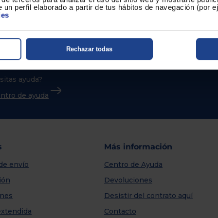
 un perfil elaborado a partir de tus hábitos de navegación (por 
ies
Rechazar todas
sitas ayuda?
centro de ayuda
s
Más información
de envío
Centro de Ayuda
ión
Devoluciones
nes
Desistir del contrato aquí
extendida
Contacto