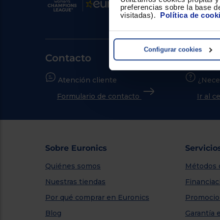
preferencias sobre la base de
visitadas).
Política de cook
Configurar cookies
Contacto
Atención cliente
¿Nece
Formulario de contacto
Ir al 
Sobre Euronics
Servicio
Quiénes somos
Métodos 
Nuestras tiendas
Financiac
Por qué comprar en Euronics
Promocio
Blog
Garantía 