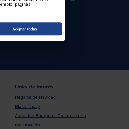
ejemplo, páginas
Aceptar todas
Links de interés
Regalos de Navidad
Black Friday
Comisión Europea – Presente una
reclamación