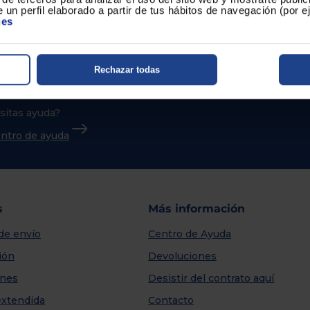
 un perfil elaborado a partir de tus hábitos de navegación (por 
ies
Rechazar todas
sitas ayuda?
centro de ayuda
s
Más información
de envío
Centro de Ayuda
ión
Devoluciones
nes
Desistir del contrato aquí
extendida
Contacto