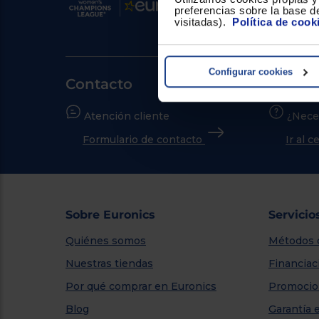
preferencias sobre la base de
visitadas).
Política de cook
Configurar cookies
Contacto
Atención cliente
¿Nece
Formulario de contacto
Ir al 
Sobre Euronics
Servicio
Quiénes somos
Métodos 
Nuestras tiendas
Financiac
Por qué comprar en Euronics
Promocio
Blog
Garantía 