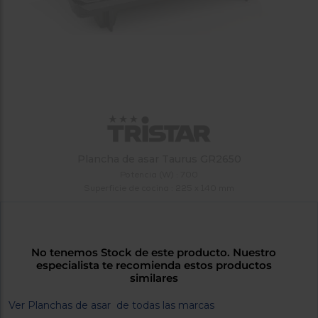
tá
ti
p
y
us
lo
con
g
mejor
d
plazo
to
de
y
ar
entrega
¿Por
Plancha de asar Taurus GR2650
qué
Potencia (W) : 700
te
Superficie de cocina : 225 x 140 mm
pedimos
tu
código
postal?
No tenemos Stock de este producto. Nuestro
Productos
especialista te recomienda estos productos
con
similares
entrega
en
24
Ver Planchas de asar de todas las marcas
horas
y/o
los más