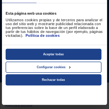
Registrarse
sesión
Esta página web usa cookies
Utilizamos cookies propias y de terceros para analizar el
uso del sitio web y mostrarte publicidad relacionada con
tus preferencias sobre la base de un perfil elaborado a
partir de tus hábitos de navegación (por ejemplo, páginas
Contacto
visitadas).
Política de cookies
Atención cliente
Formulario de contacto
Aceptar todas
¿Necesitas ayuda?
Configurar cookies
Ir al centro de ayuda
Rechazar todas
Sobre Euronics
Quiénes somos