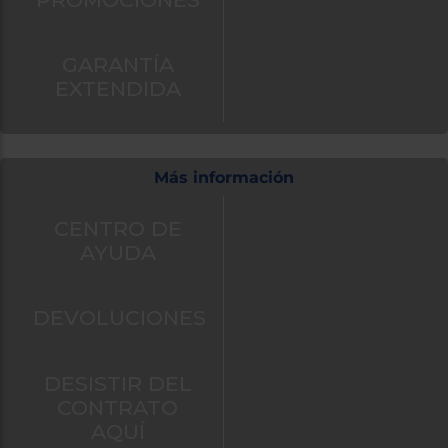
también
puedes:
GARANTÍA
Iniciar
Registrarse
EXTENDIDA
sesión
Más información
CENTRO DE
AYUDA
DEVOLUCIONES
DESISTIR DEL
CONTRATO
AQUÍ