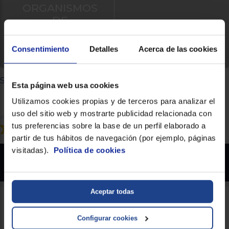
ORGANISMOS
DE
RESOLUCIÓN
DE LITIGIOS
Consentimiento
Detalles
Acerca de las cookies
Síguenos
Esta página web usa cookies
Utilizamos cookies propias y de terceros para analizar el
uso del sitio web y mostrarte publicidad relacionada con
tus preferencias sobre la base de un perfil elaborado a
partir de tus hábitos de navegación (por ejemplo, páginas
visitadas).
Política de cookies
Euronics.es - Copyright 2026 Prohibida la reproducción total o parcial del contenido
aparecido en este sitio web, sin el expreso consentimiento del propietario.
* Datos agregados del grupo Sinersis
Aceptar todas
Configurar cookies