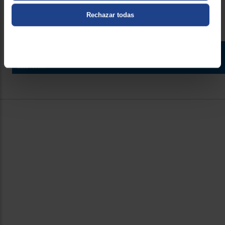
Rechazar todas
Contacto
Atención cliente
Formulario de contacto
¿Necesitas ayuda?
Ir al centro de ayuda