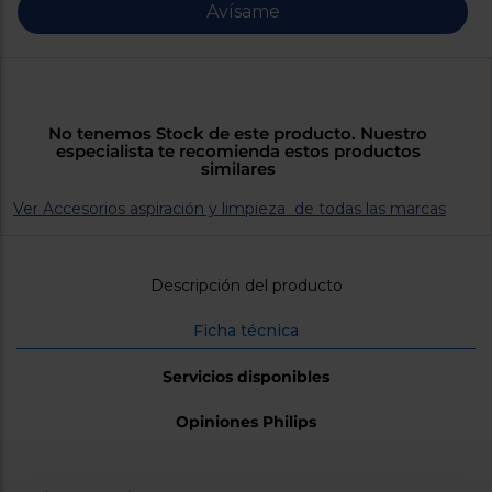
Priorizamos
Avísame
la entrega
con
nuestros
propios
instaladores
Te
mostramos
No tenemos Stock de este producto. Nuestro
tu tienda
especialista te recomienda estos productos
más
similares
cercana
Ahorramos
Ver Accesorios aspiración y limpieza de todas las marcas
en
combustible
y
cuidamos
el planeta
Descripción del producto
VALIDAR
Ficha técnica
Servicios disponibles
O
también
Opiniones Philips
puedes:
Iniciar
Registrarse
sesión