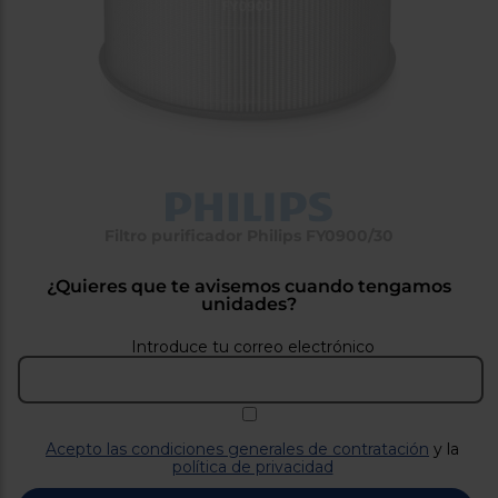
tá
ti
p
y
us
lo
con
g
mejor
d
plazo
to
de
y
ar
entrega
¿Por
Filtro purificador Philips FY0900/30
qué
te
pedimos
¿Quieres que te avisemos cuando tengamos
tu
unidades?
código
postal?
Introduce tu correo electrónico
Productos
con
entrega
en
24
horas
y/o
Acepto las condiciones generales de contratación
y la
los más
política de privacidad
cercanos