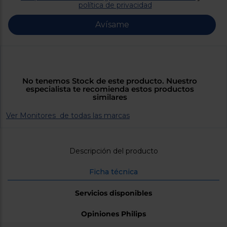
Priorizamos
política de privacidad
la entrega
con
Avísame
nuestros
propios
instaladores
Te
mostramos
tu tienda
más
No tenemos Stock de este producto. Nuestro
cercana
especialista te recomienda estos productos
Ahorramos
similares
en
combustible
y
cuidamos
Ver Monitores de todas las marcas
el planeta
VALIDAR
Descripción del producto
Ficha técnica
O
también
Servicios disponibles
puedes:
Opiniones Philips
Iniciar
Registrarse
sesión