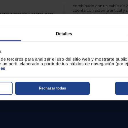
combinado con un cable de 2 
cuenta con sistema antical y 
 entre potencia y control para
evitar marcas por fugas de ag
ia máxima de 2.800 W
con rapidez, mientras la
Dimensiones y mane
nación de arrugas. La salida de
gún fabricante) y la
Sus dimensiones compactas —
Detalles
ar la cantidad de vapor a
profundidad— y un peso de 1,
espacio. El modelo DST7020/
rendimiento de vapor y contr
s
Encuentra el equilibrio per
de terceros para analizar el uso del sitio web y mostrarte publi
o que permite ajustar el calor
 un perfil elaborado a partir de tus hábitos de navegación (por 
idad de 0,3 litros (300 ml),
ies
Rechazar todas