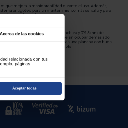
m que mejora la maniobrabilidad durante el uso. Además,
sistema antigoteo para un mantenimiento más sencillo y para
ua durante el planchado.
jo
153,3 mm de altura, 128,8 mm de anchura y 319,5 mm de
Acerca de las cookies
6 kg facilitan su manejo y almacenaje sin ocupar demasiado
20 está diseñado para quienes buscan una plancha con buen
oles precisos en un formato manejable.
fecto entre calidad y precio.
cidad relacionada con tus
ejemplo, páginas
Aceptar todas