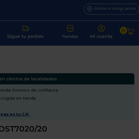
Añade tu código postal
0
Sigue tu pedido
Mi cuenta
Tiendas
en cientos de localidades
enda Euronics de confianza
recogida en tienda
ega en tu C.P.
 DST7020/20