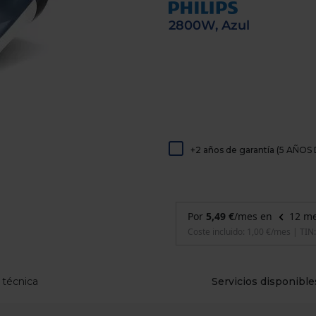
de
dispositivos
2800W, Azul
táctiles
pueden
usar
los
gestos
de
tocar
y
arrastrar.
+2 años de garantía (5 AÑ
 técnica
Servicios disponible