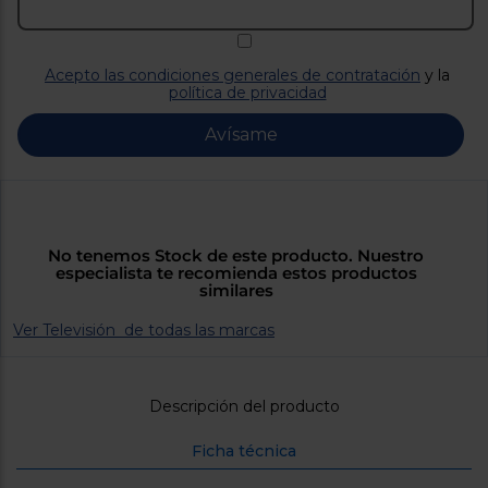
Priorizamos
la entrega
con
nuestros
propios
Acepto las condiciones generales de contratación
y la
instaladores
política de privacidad
Te
mostramos
Avísame
tu tienda
más
cercana
Ahorramos
en
combustible
y
cuidamos
No tenemos Stock de este producto. Nuestro
el planeta
especialista te recomienda estos productos
similares
VALIDAR
Ver Televisión de todas las marcas
O
también
Descripción del producto
puedes:
Ficha técnica
Iniciar
Registrarse
sesión