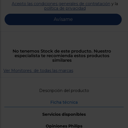
Priorizamos
Acepto las condiciones generales de contratación
y la
la entrega
política de privacidad
con
nuestros
propios
Avísame
instaladores
Te
mostramos
tu tienda
más
cercana
No tenemos Stock de este producto. Nuestro
Ahorramos
especialista te recomienda estos productos
en
similares
combustible
y
cuidamos
el planeta
Ver Monitores de todas las marcas
VALIDAR
Descripción del producto
O
Ficha técnica
también
puedes:
Servicios disponibles
Iniciar
Registrarse
Opiniones Philips
sesión