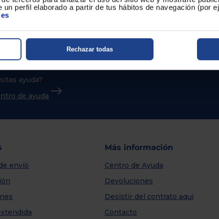
 un perfil elaborado a partir de tus hábitos de navegación (por 
ies
Rechazar todas
sitas ayuda?
centro de ayuda
s
Más información
de envío
Centro de Ayuda
ión
Devoluciones
nes
Desistir del contrato aquí
extendida
Contacto