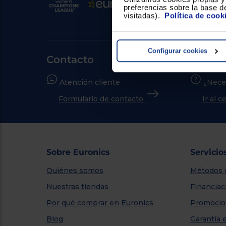
preferencias sobre la base de
visitadas).
Política de cook
Configurar cookies
Contacto
Atención cliente
¿Nece
Formulario de contacto
Ir al 
Sobre Euronics
Servicio
Quiénes somos
Métodos 
Nuestras tiendas
Financiac
Por qué comprar en Euronics
Promocio
Blog
Garantía 