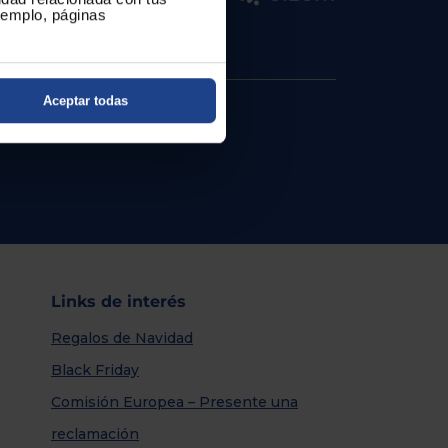
ejemplo, páginas
Aceptar todas
Links de interés
Regalos de Navidad
Black Friday
Comisión Europea – Presente una
reclamación