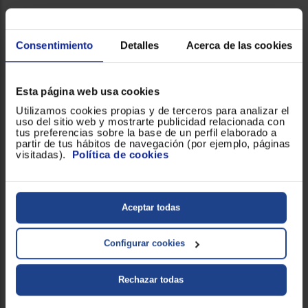
Consumo
Consentimiento
Detalles
Acerca de las cookies
Clasificación Energética
F
!
Esta página web usa cookies
General
Utilizamos cookies propias y de terceros para analizar el
uso del sitio web y mostrarte publicidad relacionada con
tus preferencias sobre la base de un perfil elaborado a
Angulo de visión
178° (H) / 178° (V)
partir de tus hábitos de navegación (por ejemplo, páginas
visitadas).
Política de cookies
Apagado automático
!
Brillo
350 cd/m²
Aceptar todas
P/N
27E1N1800AE/00
Configurar cookies
Tecnología
Tecnología IPS LED, W-LED
Rechazar todas
Peso (con soporte)
5,69 kg