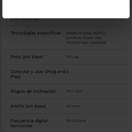
Ancho del dispositivo
613 mm
(con soporte)
Tecnologías específicas
Adaptive-Sync, HDR10,
LowBlue, Flicker-free,
SmartImage, EasyRead
Peso (sin base)
3,92 kg
Conectar y usar (Plug and
Si
Play)
Ángulo de inclinación
-5° / +20°
Ancho (sin base)
613 mm
Frecuencia digital
30-140 kHz
horizontal