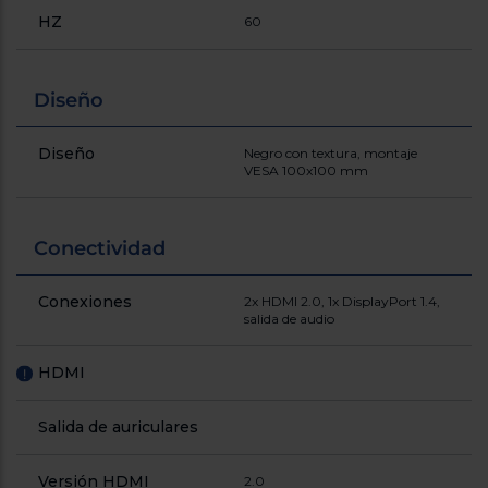
HZ
60
Diseño
Diseño
Negro con textura, montaje
VESA 100x100 mm
Conectividad
Conexiones
2x HDMI 2.0, 1x DisplayPort 1.4,
salida de audio
HDMI
!
Salida de auriculares
Versión HDMI
2.0