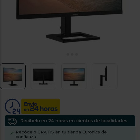
tá
ti
p
y
us
lo
con
g
mejor
d
plazo
to
de
y
ar
entrega
¿Por
qué
te
pedimos
tu
código
postal?
Productos
con
Recíbelo en 24 horas en cientos de localidades
entrega
en
24
Recógelo GRATIS en tu tienda Euronics de
horas
y/o
confianza
los más