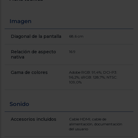
Registrarse
sesión
Imagen
Diagonal de la pantalla
68,6 cm
Relación de aspecto
16:9
nativa
Gama de colores
Adobe RGB: 91,4%; DCI-P3:
96,2%; sRGB: 128,7%; NTSC:
109,0%
Sonido
Accesorios incluidos
Cable HDMI, cable de
alimentación, documentación
del usuario