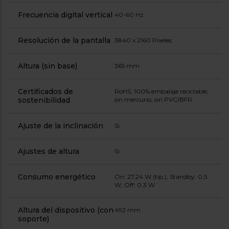
Frecuencia digital vertical
40-60 Hz
Resolución de la pantalla
3840 x 2160 Pixeles
Altura (sin base)
365 mm
Certificados de
RoHS, 100% embalaje reciclable,
sostenibilidad
sin mercurio, sin PVC/BFR
Ajuste de la inclinación
Si
Ajustes de altura
Si
Consumo energético
On: 27,24 W (típ.), Standby: 0,5
W, Off: 0,3 W
Altura del dispositivo (con
492 mm
soporte)