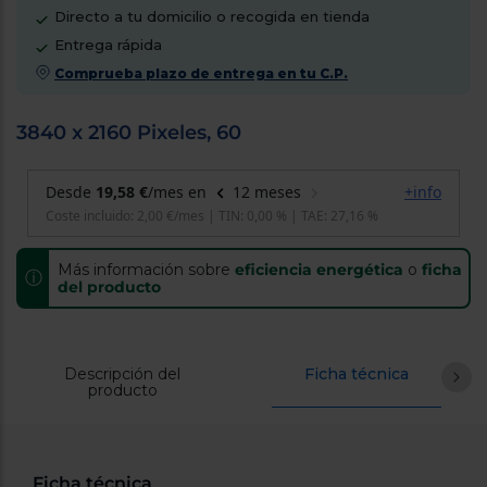
cercanos
Directo a tu domicilio o recogida en tienda
Priorizamos
Entrega rápida
la entrega
con
Comprueba plazo de entrega en tu C.P.
nuestros
propios
instaladores
3840 x 2160 Pixeles, 60
Te
mostramos
tu tienda
más
cercana
Ahorramos
en
combustible
Más información sobre
eficiencia energética
o
ficha
y
cuidamos
ⓘ
del producto
el planeta
VALIDAR
Descripción del
Ficha técnica
producto
O
también
puedes:
Ficha técnica
Iniciar