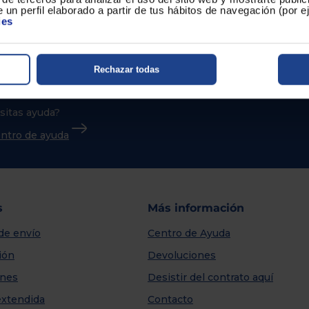
 un perfil elaborado a partir de tus hábitos de navegación (por 
ies
Rechazar todas
sitas ayuda?
centro de ayuda
s
Más información
de envío
Centro de Ayuda
ión
Devoluciones
nes
Desistir del contrato aquí
extendida
Contacto