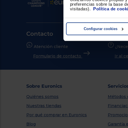
preferencias sobre la base de
visitadas).
Política de cook
Configurar cookies
Contacto
Atención cliente
¿Nece
Formulario de contacto
Ir al 
Sobre Euronics
Servicio
Quiénes somos
Métodos 
Nuestras tiendas
Financiac
Por qué comprar en Euronics
Promocio
Blog
Garantía 