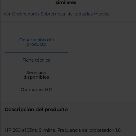
similares
cercanos
Priorizamos
Ver Ordenadores Sobremesa de todas las marcas
la entrega
con
nuestros
propios
instaladores
Te
Descripción del
mostramos
producto
tu tienda
más
cercana
Ficha técnica
Ahorramos
en
combustible
Servicios
disponibles
y
cuidamos
el planeta
Opiniones HP
VALIDAR
Descripción del producto
O
también
puedes:
HP 260-a103ns, Slimline. Frecuencia del procesador: 1,6
Iniciar