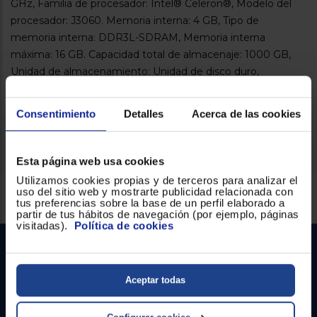
GHz, Familia de procesador: Intel® Celeron®, Modelo del
Registrarse
sesión
procesador: J3060. Memoria interna: 4 GB, Tipo de
memoria interna: DDR3L-SDRAM, Memoria interna
máxima: 16 GB. Capacidad total de almacenaje: 1000 GB,
Unidad de almacenamiento: Unidad de disco duro,
Capacidad de disco duro: 1000 GB. Tipo de unidad óptica:
DVD Super Multi. Modelo de gráficos en tarjeta: Intel® HD
Consentimiento
Detalles
Acerca de las cookies
Graphics 400
Esta página web usa cookies
Utilizamos cookies propias y de terceros para analizar el
Servicios Euronics disponibles
uso del sitio web y mostrarte publicidad relacionada con
tus preferencias sobre la base de un perfil elaborado a
partir de tus hábitos de navegación (por ejemplo, páginas
visitadas).
Política de cookies
Aceptar todas