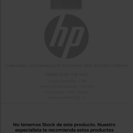
tá
ti
p
y
us
lo
con
g
mejor
d
plazo
to
de
y
ar
entrega
¿Por
Ordenador Sobremesa HP Slimeline 260-A103NS Celeron
qué
te
J3060 4GB 1TB W10
pedimos
Capacidad (GB) : 1 TB
tu
Velocidad procesador : 1.6 GHz
código
Procesador : Intel Celeron
postal?
Memoria RAM (GB) : 4
Productos
con
entrega
en
24
No tenemos Stock de este producto. Nuestro
horas
y/o
especialista te recomienda estos productos
los más