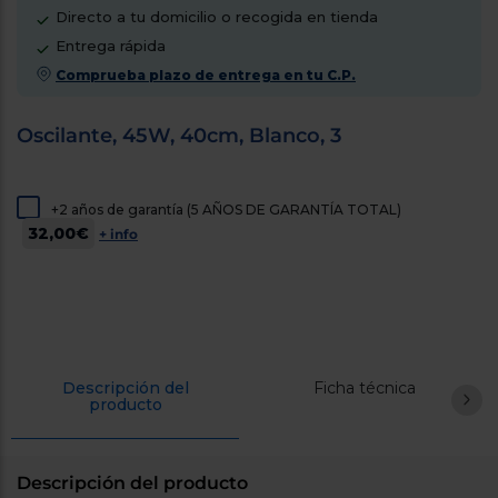
cercanos
Directo a tu domicilio o recogida en tienda
Priorizamos
Entrega rápida
la entrega
con
Comprueba plazo de entrega en tu C.P.
nuestros
propios
instaladores
Oscilante, 45W, 40cm, Blanco, 3
Te
mostramos
tu tienda
más
+2 años de garantía (5 AÑOS DE GARANTÍA TOTAL)
cercana
Ahorramos
32,00€
+ info
en
combustible
y
cuidamos
el planeta
VALIDAR
Descripción del
Ficha técnica
producto
O
también
puedes:
Descripción del producto
Iniciar