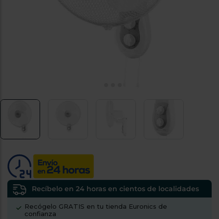
tá
ti
p
y
us
lo
con
g
mejor
d
plazo
to
de
y
ar
entrega
¿Por
qué
te
pedimos
tu
código
postal?
Productos
con
Recíbelo en 24 horas en cientos de localidades
entrega
en
24
Recógelo GRATIS en tu tienda Euronics de
horas
y/o
confianza
los más