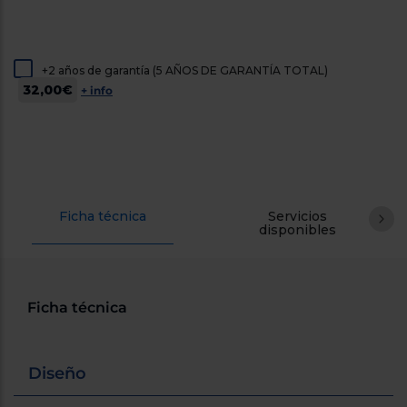
cercanos
Priorizamos
la entrega
con
nuestros
+2 años de garantía (5 AÑOS DE GARANTÍA TOTAL)
propios
32,00€
+ info
instaladores
Te
mostramos
tu tienda
más
cercana
Ahorramos
en
Ficha técnica
combustible
Servicios
disponibles
y
cuidamos
el planeta
VALIDAR
Ficha técnica
O
también
Diseño
puedes:
Iniciar