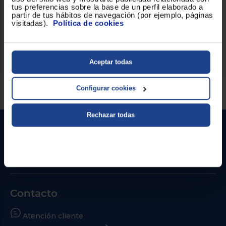
tus preferencias sobre la base de un perfil elaborado a
Prestaciones
Tapón con pulsador dosificador,
partir de tus hábitos de navegación (por ejemplo, páginas
diferenciales
conservación de la temperatura,
visitadas).
Política de cookies
sustancias frías: 24 horas,
sustancias calientes: 12 horas.
Aceptar todas
Servicios Euronics disponibles
Configurar cookies
Rechazar todas
Contacto
Atención cliente