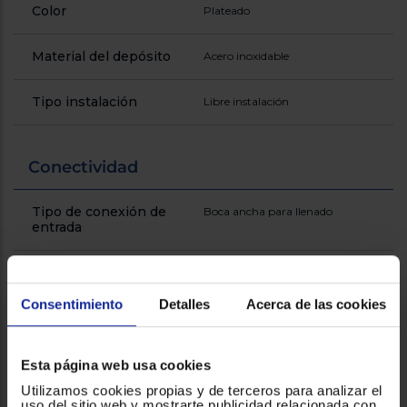
Registrarse
Color
Plateado
sesión
Material del depósito
Acero inoxidable
Tipo instalación
Libre instalación
Conectividad
Tipo de conexión de
Boca ancha para llenado
entrada
General
Consentimiento
Detalles
Acerca de las cookies
Capacidad (lt)
0.5
Esta página web usa cookies
Colocación soportada
Portátil
Utilizamos cookies propias y de terceros para analizar el
uso del sitio web y mostrarte publicidad relacionada con