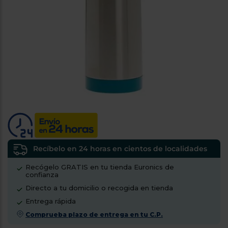
tá
ti
p
y
us
lo
con
g
mejor
d
plazo
to
de
y
ar
entrega
¿Por
qué
te
pedimos
tu
Recíbelo en 24 horas en cientos de localidades
código
Recógelo GRATIS en tu tienda Euronics de
postal?
confianza
Productos
Directo a tu domicilio o recogida en tienda
con
Entrega rápida
entrega
en
24
Comprueba plazo de entrega en tu C.P.
horas
y/o
los más