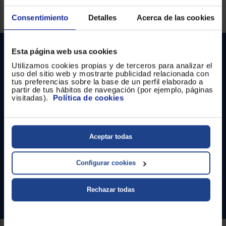
Registrarse
sesión
Servicios Euronics disponibles
Consentimiento
Detalles
Acerca de las cookies
Esta página web usa cookies
Utilizamos cookies propias y de terceros para analizar el
uso del sitio web y mostrarte publicidad relacionada con
tus preferencias sobre la base de un perfil elaborado a
partir de tus hábitos de navegación (por ejemplo, páginas
visitadas).
Política de cookies
Contacto
Aceptar todas
Atención cliente
Formulario de contacto
Configurar cookies
¿Necesitas ayuda?
Rechazar todas
Ir al centro de ayuda