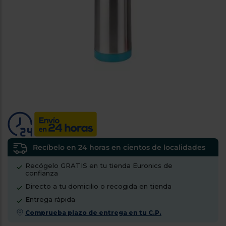
tá
ti
p
y
us
lo
con
g
mejor
d
plazo
to
de
y
ar
entrega
¿Por
qué
te
pedimos
tu
Recíbelo en 24 horas en cientos de localidades
código
Recógelo GRATIS en tu tienda Euronics de
postal?
confianza
Productos
Directo a tu domicilio o recogida en tienda
con
Entrega rápida
entrega
en
24
Comprueba plazo de entrega en tu C.P.
horas
y/o
los más