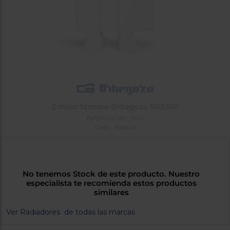
tá
ti
p
y
us
lo
con
g
mejor
d
plazo
to
de
y
ar
entrega
Emisor térmico Orbegozo RRE510
¿Por
qué
Potencia (W) : 500
te
Color : Blanco
pedimos
tu
código
postal?
No tenemos Stock de este producto. Nuestro
especialista te recomienda estos productos
Productos
similares
con
entrega
Ver Radiadores de todas las marcas
en
24
horas
y/o
los más