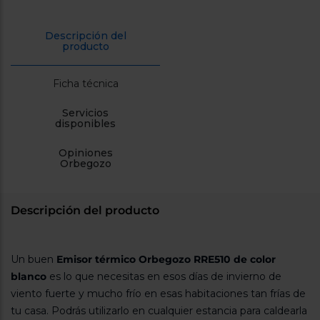
cercanos
Priorizamos
la entrega
Descripción del
con
producto
nuestros
propios
instaladores
Ficha técnica
Te
mostramos
tu tienda
Servicios
disponibles
más
cercana
Ahorramos
Opiniones
en
Orbegozo
combustible
y
cuidamos
el planeta
Descripción del producto
VALIDAR
Un buen
Emisor térmico Orbegozo RRE510 de color
O
blanco
es lo que necesitas en esos días de invierno de
también
puedes:
viento fuerte y mucho frío en esas habitaciones tan frías de
tu casa. Podrás utilizarlo en cualquier estancia para caldearla
Iniciar