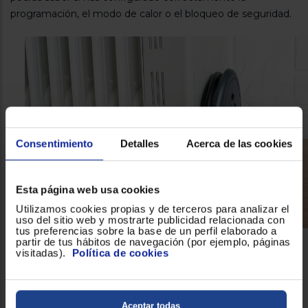
programación, el modo de calor o el bloqueo de seguridad.
Consentimiento
Detalles
Acerca de las cookies
Esta página web usa cookies
Utilizamos cookies propias y de terceros para analizar el
uso del sitio web y mostrarte publicidad relacionada con
tus preferencias sobre la base de un perfil elaborado a
partir de tus hábitos de navegación (por ejemplo, páginas
visitadas).
Política de cookies
Diseño flexible y elegante
No dejes que el frío te estropee tu momento de relax ya
sea en el salón, la cocina, el dormitorio o tu cuarto de baño.
El
diseño
de este
Emisor térmico Orbegozo RRE510
Aceptar todas