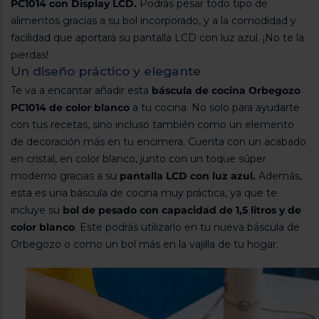
PC1014 con Display LCD.
Podrás pesar todo tipo de
Registrarse
sesión
alimentos gracias a su bol incorporado, y a la comodidad y
facilidad que aportará su pantalla LCD con luz azul. ¡No te la
pierdas!
Un diseño práctico y elegante
Te va a encantar añadir esta
báscula de cocina Orbegozo
PC1014 de color blanco
a tu cocina. No solo para ayudarte
con tus recetas, sino incluso también como un elemento
de decoración más en tu encimera. Cuenta con un acabado
en cristal, en color blanco, junto con un toque súper
moderno gracias a su
pantalla LCD con luz azul.
Además,
esta es una báscula de cocina muy práctica, ya que te
incluye su
bol de pesado con capacidad de 1,5 litros y de
color blanco
. Este podrás utilizarlo en tu nueva báscula de
Orbegozo o como un bol más en la vajilla de tu hogar.