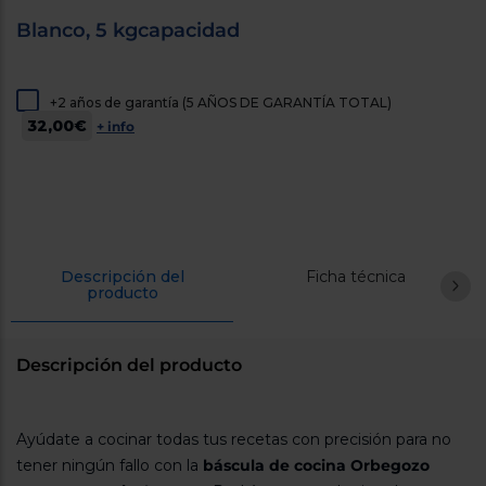
cercanos
Blanco, 5 kgcapacidad
Priorizamos
la entrega
con
nuestros
propios
+2 años de garantía (5 AÑOS DE GARANTÍA TOTAL)
instaladores
32,00€
+ info
Te
mostramos
tu tienda
más
cercana
Ahorramos
en
combustible
y
cuidamos
Descripción del
Ficha técnica
producto
el planeta
VALIDAR
Descripción del producto
O
también
Ayúdate a cocinar todas tus recetas con precisión para no
puedes:
tener ningún fallo con la
báscula de cocina Orbegozo
Iniciar