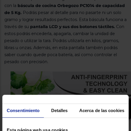
con la
báscula de cocina Orbegozo PC1014 de capacidad
de 5 Kg.
Podrás pesar al detalle para no pasarte ni un solo
gramo y lograr resultados perfectos. Esta báscula funciona a
través de su
pantalla LCD y sus dos botones táctiles.
Con
estos podrás encederla, apagarla, cambiar la unidad de
pesado o utilizar la tara. Podrás utilizarla en kilos, gramos,
libras u onzas. Además, en esta pantalla también podrás
saber cuando quede poca batería, así como controlar el
pesado con precisión.
Consentimiento
Detalles
Acerca de las cookies
Esta página web usa cookies