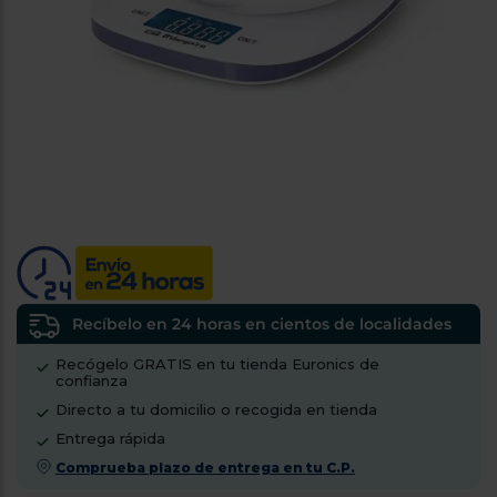
tá
ti
p
y
us
lo
con
g
mejor
d
plazo
to
de
y
ar
entrega
¿Por
qué
te
pedimos
tu
Recíbelo en 24 horas en cientos de localidades
código
Recógelo GRATIS en tu tienda Euronics de
postal?
confianza
Productos
Directo a tu domicilio o recogida en tienda
con
Entrega rápida
entrega
en
24
Comprueba plazo de entrega en tu C.P.
horas
y/o
los más