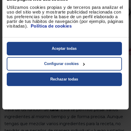
Utilizamos cookies propias y de terceros para analizar el
uso del sitio web y mostrarte publicidad relacionada con
tus preferencias sobre la base de un perfil elaborado a
partir de tus hábitos de navegación (por ejemplo, páginas
visitadas).
Política de cookies
Aceptar todas
Configurar cookies
Práctica para un uso diario
Rechazar todas
Si te encanta probar todo tipo de recetas nuevas en casa y
te encanta seguirlas al detalle, la
báscula de cocina
Orbegozo PC1014 con bol de 1,5 litros
es lo que te falta en
tu cocina. Esta báscula cuenta con una función muy útil, se
trata de us función de
tara
. Esta te permite pesar varios
ingredientes al mismo tiempo y de forma precisa. Aunque
tengas que mezclar varios ingredientes para la receta, no
tendrás que pesarlos de manera individual y luego juntarlos.