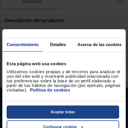
producto
Registrarse
sesión
Descripción del producto
Balanza Cocina Orbegozo Pc-1015 2Kg Mecánico, Escalado:
Consentimiento
Detalles
Acerca de las cookies
10G
Esta página web usa cookies
Utilizamos cookies propias y de terceros para analizar el
Servicios Euronics disponibles
uso del sitio web y mostrarte publicidad relacionada con
tus preferencias sobre la base de un perfil elaborado a
partir de tus hábitos de navegación (por ejemplo, páginas
visitadas).
Política de cookies
Aceptar todas
Configurar cookies