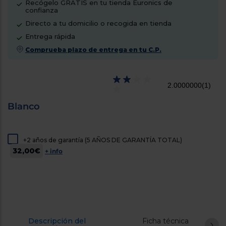
Recógelo GRATIS en tu tienda Euronics de
cercanos
confianza
Priorizamos
la entrega
Directo a tu domicilio o recogida en tienda
con
Entrega rápida
nuestros
propios
Comprueba plazo de entrega en tu C.P.
instaladores
Te
mostramos
tu tienda
2.0000000
(1)
más
cercana
Ahorramos
Blanco
en
combustible
y
cuidamos
el planeta
+2 años de garantía (5 AÑOS DE GARANTÍA TOTAL)
32,00€
+ info
VALIDAR
O
también
puedes:
Descripción del
Ficha técnica
Iniciar