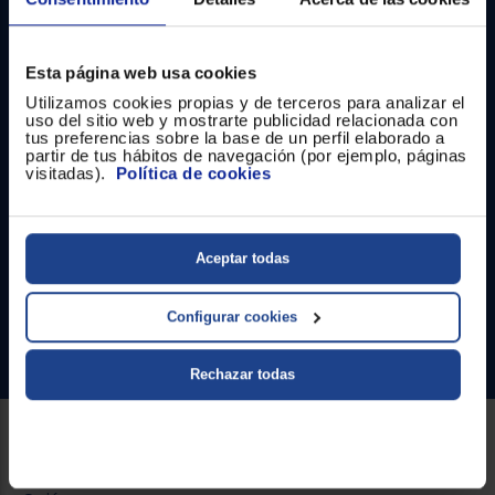
Registrarse
sesión
Esta página web usa cookies
Utilizamos cookies propias y de terceros para analizar el
uso del sitio web y mostrarte publicidad relacionada con
tus preferencias sobre la base de un perfil elaborado a
partir de tus hábitos de navegación (por ejemplo, páginas
Contacto
visitadas).
Política de cookies
Atención cliente
Aceptar todas
Formulario de contacto
¿Necesitas ayuda?
Configurar cookies
Ir al centro de ayuda
Rechazar todas
Sobre Euronics