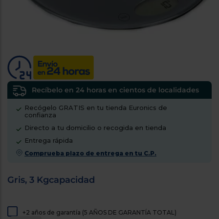
tá
ti
p
y
us
lo
con
g
mejor
d
plazo
to
de
y
ar
entrega
Recíbelo en 24 horas en cientos de localidades
¿Por
Recógelo GRATIS en tu tienda Euronics de
qué
confianza
te
Directo a tu domicilio o recogida en tienda
pedimos
Entrega rápida
tu
código
Comprueba plazo de entrega en tu C.P.
postal?
Productos
Gris, 3 Kgcapacidad
con
entrega
en
24
horas
y/o
+2 años de garantía (5 AÑOS DE GARANTÍA TOTAL)
los más