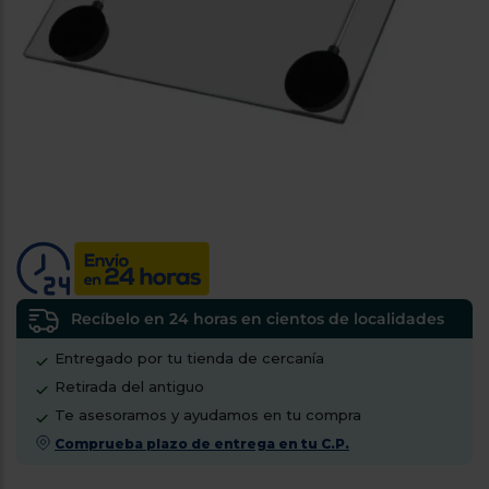
tá
ti
p
y
us
lo
con
g
mejor
d
plazo
to
de
y
ar
entrega
¿Por
qué
te
pedimos
tu
Recíbelo en 24 horas en cientos de localidades
código
Entregado por tu tienda de cercanía
postal?
Retirada del antiguo
Productos
Te asesoramos y ayudamos en tu compra
con
entrega
Comprueba plazo de entrega en tu C.P.
en
24
horas
y/o
los más