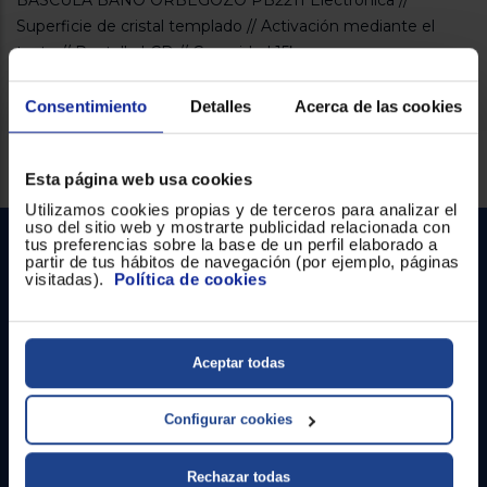
BASCULA BAÑO ORBEGOZO PB2211 Electrónica //
Registrarse
sesión
Superficie de cristal templado // Activación mediante el
tacto // Pantalla LCD // Capacidad 15kg
Consentimiento
Detalles
Acerca de las cookies
Servicios Euronics disponibles
Esta página web usa cookies
Utilizamos cookies propias y de terceros para analizar el
uso del sitio web y mostrarte publicidad relacionada con
tus preferencias sobre la base de un perfil elaborado a
partir de tus hábitos de navegación (por ejemplo, páginas
visitadas).
Política de cookies
Aceptar todas
Contacto
Configurar cookies
Atención cliente
Formulario de contacto
Rechazar todas