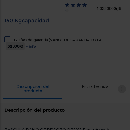
cercanos
Priorizamos
4.3333000
(3)
la entrega
con
150 Kgcapacidad
nuestros
propios
instaladores
Te
+2 años de garantía (5 AÑOS DE GARANTÍA TOTAL)
mostramos
tu tienda
32,00€
+ info
más
cercana
Ahorramos
en
combustible
y
cuidamos
el planeta
Descripción del
Ficha técnica
producto
VALIDAR
O
Descripción del producto
también
puedes:
Iniciar