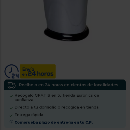
tá
ti
p
y
us
lo
con
g
mejor
d
plazo
to
de
y
ar
entrega
¿Por
qué
te
pedimos
tu
Recíbelo en 24 horas en cientos de localidades
código
Recógelo GRATIS en tu tienda Euronics de
postal?
confianza
Productos
Directo a tu domicilio o recogida en tienda
con
Entrega rápida
entrega
en
24
Comprueba plazo de entrega en tu C.P.
horas
y/o
los más