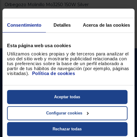
Registrarse
Orbegozo Molinillo Mo3250 150W Silver
sesión
Consentimiento
Detalles
Acerca de las cookies
Servicios Euronics disponibles
Esta página web usa cookies
Utilizamos cookies propias y de terceros para analizar el
uso del sitio web y mostrarte publicidad relacionada con
tus preferencias sobre la base de un perfil elaborado a
partir de tus hábitos de navegación (por ejemplo, páginas
visitadas).
Política de cookies
Aceptar todas
Contacto
Atención cliente
Configurar cookies
Formulario de contacto
Rechazar todas
¿Necesitas ayuda?