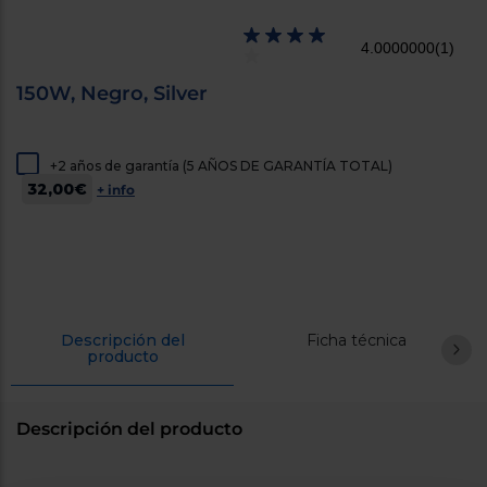
cercanos
Priorizamos
4.0000000
(1)
la entrega
con
nuestros
150W, Negro, Silver
propios
instaladores
Te
mostramos
+2 años de garantía (5 AÑOS DE GARANTÍA TOTAL)
tu tienda
32,00€
más
+ info
cercana
Ahorramos
en
combustible
y
cuidamos
el planeta
Descripción del
Ficha técnica
VALIDAR
producto
O
también
Descripción del producto
puedes:
Iniciar