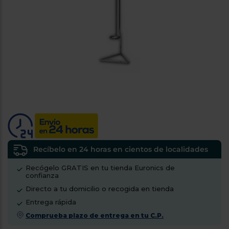
tá
ti
p
y
us
lo
con
g
mejor
d
plazo
to
de
y
ar
entrega
¿Por
qué
te
pedimos
tu
Recíbelo en 24 horas en cientos de localidades
código
Recógelo GRATIS en tu tienda Euronics de
postal?
confianza
Productos
Directo a tu domicilio o recogida en tienda
con
Entrega rápida
entrega
en
24
Comprueba plazo de entrega en tu C.P.
horas
y/o
los más