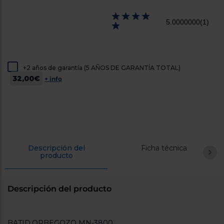
cercanos
Priorizamos
5.0000000
(1)
la entrega
con
nuestros
propios
instaladores
Te
+2 años de garantía (5 AÑOS DE GARANTÍA TOTAL)
mostramos
32,00€
tu tienda
+ info
más
cercana
Ahorramos
en
combustible
y
cuidamos
el planeta
Descripción del
Ficha técnica
producto
VALIDAR
O
Descripción del producto
también
puedes:
BATID.ORBEGOZO MN-3800
Iniciar