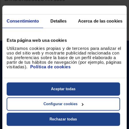
Registrarse
sesión
Consentimiento
Detalles
Acerca de las cookies
Servicios Euronics disponibles
Esta página web usa cookies
Utilizamos cookies propias y de terceros para analizar el
uso del sitio web y mostrarte publicidad relacionada con
tus preferencias sobre la base de un perfil elaborado a
partir de tus hábitos de navegación (por ejemplo, páginas
visitadas).
Política de cookies
Contacto
Aceptar todas
Atención cliente
Configurar cookies
Formulario de contacto
Rechazar todas
¿Necesitas ayuda?