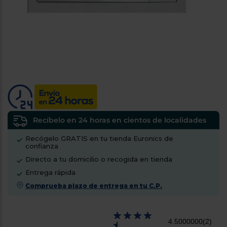
tá
ti
p
y
us
lo
con
g
mejor
d
plazo
to
de
y
ar
entrega
¿Por
qué
Recíbelo en 24 horas en cientos de localidades
te
pedimos
Recógelo GRATIS en tu tienda Euronics de
confianza
tu
código
Directo a tu domicilio o recogida en tienda
postal?
Entrega rápida
Productos
Comprueba plazo de entrega en tu C.P.
con
entrega
en
24
horas
y/o
4.5000000
(2)
los más