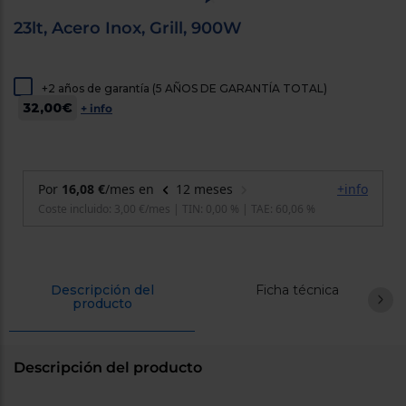
cercanos
23lt, Acero Inox, Grill, 900W
Priorizamos
la entrega
con
nuestros
propios
+2 años de garantía (5 AÑOS DE GARANTÍA TOTAL)
instaladores
32,00€
+ info
Te
mostramos
tu tienda
más
cercana
Ahorramos
en
combustible
y
cuidamos
el planeta
VALIDAR
Descripción del
Ficha técnica
producto
O
también
Descripción del producto
puedes:
Iniciar