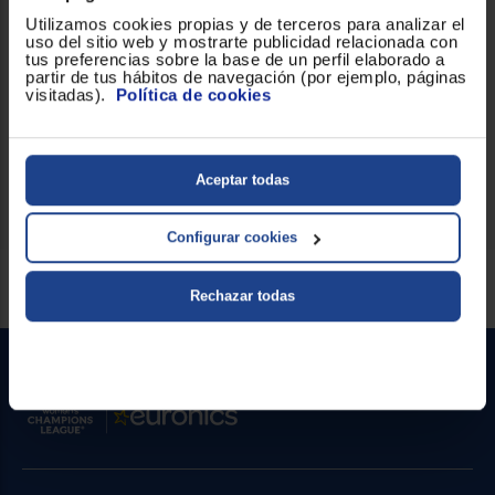
integrable con 23 litros de capacidad
en el hueco del
Utilizamos cookies propias y de terceros para analizar el
mueble de la cocina.
uso del sitio web y mostrarte publicidad relacionada con
tus preferencias sobre la base de un perfil elaborado a
partir de tus hábitos de navegación (por ejemplo, páginas
Hazte cuanto antes con este
microondas con grill
visitadas).
Política de cookies
Orbegozo MIG 2325 EN Acero Inox
.
Aceptar todas
Configurar cookies
Servicios Euronics disponibles
Rechazar todas