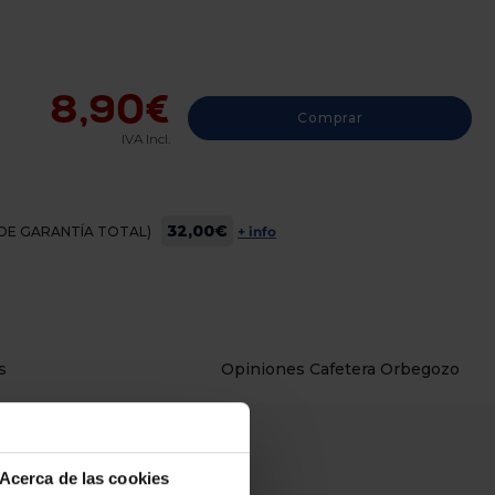
8,90€
Comprar
IVA Incl.
32,00€
OS DE GARANTÍA TOTAL)
+ info
s
Opiniones Cafetera Orbegozo
Acerca de las cookies