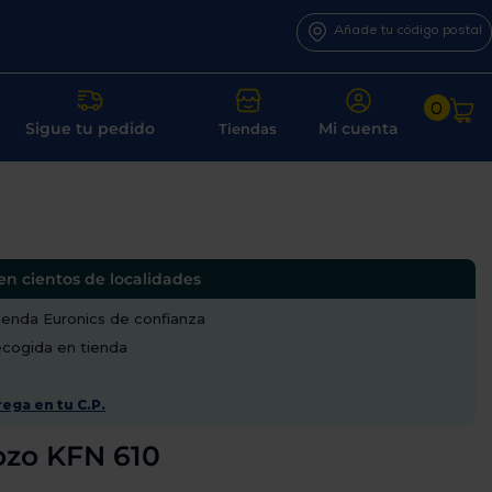
Añade tu código postal
0
Sigue tu pedido
Mi cuenta
Tiendas
en cientos de localidades
enda Euronics de confianza
recogida en tienda
ega en tu C.P.
ozo KFN 610