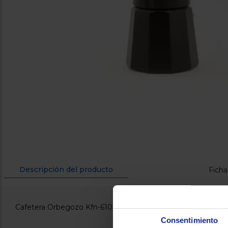
Descripción del producto
Ficha
Cafetera Orbegozo Kfn-610 6T Negra
Consentimiento