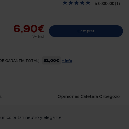
5.0000000
(1)
6,90€
Comprar
IVA Incl.
32,00€
OS DE GARANTÍA TOTAL)
+ info
s
Opiniones Cafetera Orbegozo
 un color tan neutro y elegante.