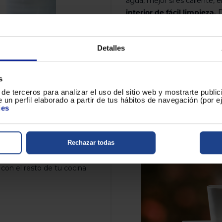
agua, mejor si es caliente, e
interior de fácil limpieza.
D
con tu café molido favorito,
superior. Ahora ya puedes c
cuando haya salido todo. Ya 
Detalles
desayuno, almuerzo o meri
s
de terceros para analizar el uso del sitio web y mostrarte publi
 un perfil elaborado a partir de tus hábitos de navegación (por 
ies
ad
es perfecta si vives solo o
a poder guardarla en
a sin que suponga un
Rechazar todas
igera para que te sea muy
en a penas unos minutos.
 con el resto de tu cocina