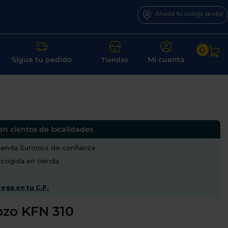
Añade tu código postal
0
Sigue tu pedido
Mi cuenta
Tiendas
en cientos de localidades
enda Euronics de confianza
recogida en tienda
ega en tu C.P.
ozo KFN 310