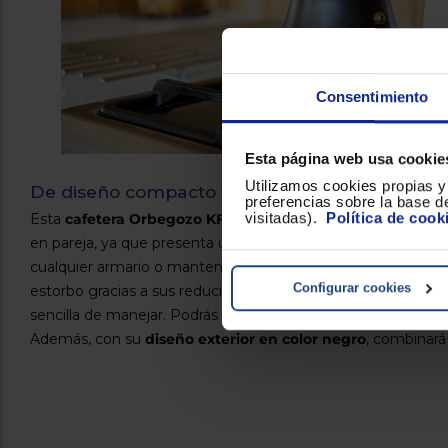
Consentimiento
Esta página web usa cookie
Utilizamos cookies propias y 
De diseño compacto y elegante
preferencias sobre la base de
visitadas).
Política de cook
Esta
cafetera Orbegozo KFN 310 con válvula de segurid
en pareja, ya que presenta un
tamaño compacto.
Así, vas 
cualquier armario o mantenerla en la encimera de tu cocin
Configurar cookies
estorbo gracias a sus reducidas medidas. Es también muy l
sencilla de manejar. Podrás preparar hasta 3 tazas de café 
Además, con su
diseño exterior en color negro
, combinará