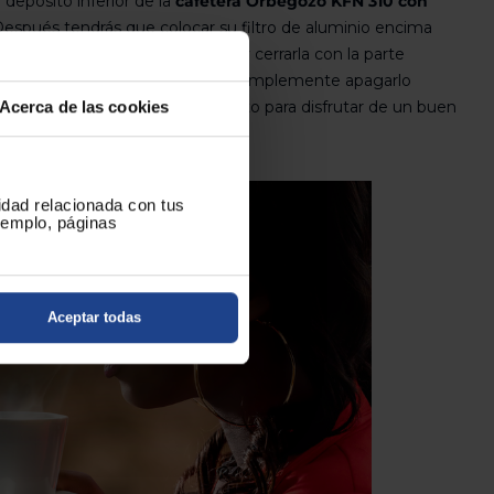
l depósito inferior de la
cafetera Orbegozo KFN 310 con
espués tendrás que colocar su filtro de aluminio encima
 prensándolo muy ligeramente, y cerrarla con la parte
olocar la cafetera en el fuego y simplemente apagarlo
tendrás tu delicioso café calentito para disfrutar de un buen
Acerca de las cookies
enda.
cidad relacionada con tus
ejemplo, páginas
Aceptar todas