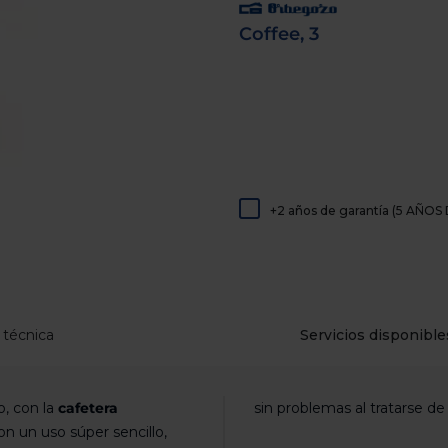
de
dispositivos
Coffee, 3
táctiles
pueden
usar
los
gestos
de
tocar
y
arrastrar.
+2 años de garantía (5 AÑ
 técnica
Servicios disponible
, con la
cafetera
sin problemas al tratarse de
on un uso súper sencillo,