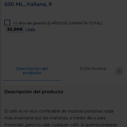
500 ML, Italiana, 9
cercanos
Priorizamos
la entrega
con
nuestros
+2 años de garantía (5 AÑOS DE GARANTÍA TOTAL)
propios
32,00€
+ info
instaladores
Te
mostramos
tu tienda
más
cercana
Ahorramos
en
combustible
Descripción del
Ficha técnica
y
cuidamos
producto
el planeta
VALIDAR
Descripción del producto
O
también
El café es el vicio confesable de muchas personas nada
puedes:
más levantarse por las mañanas, a medio día o para
merendar, pero no vale cualquier café. Si quieres preparar
Iniciar