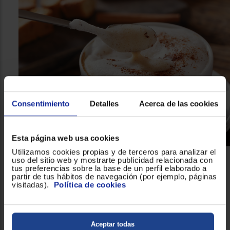
Consentimiento
Detalles
Acerca de las cookies
Esta página web usa cookies
Utilizamos cookies propias y de terceros para analizar el
uso del sitio web y mostrarte publicidad relacionada con
Materiales de calidad que evitan que su
tus preferencias sobre la base de un perfil elaborado a
estructura se dañe con el calor
partir de tus hábitos de navegación (por ejemplo, páginas
visitadas).
Política de cookies
La
Cafetera Italiana Orbegozo KFI960 de acero
inoxidable
es práctica y cómoda pues sus medidas son de
135 mm de anchura y 210 de altura, por lo que se adapta a
Aceptar todas
cualquier espacio. Además, independientemente de que