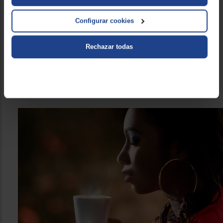
cuentes con una cocina de gas o eléctrica, la cafetera está
fabricada en acero inoxidable, por lo que es muy resistente
Configurar cookies
Para manejarla con facilidad dispones de mango
ergonómico y con su propia
válvula de seguridad
y al ser
Rechazar todas
una estructura desmontable es muy sencilla de limpiar. Por
lo que siempre lucirá como el primer día si la limpias una vez
que has terminado el café que había en el recipiente antes
de preparar el siguiente.