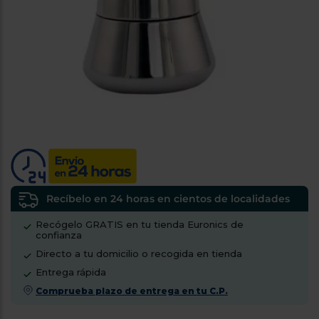
tá
ti
p
y
us
lo
con
g
mejor
d
plazo
to
de
y
ar
entrega
¿Por
qué
te
pedimos
Recíbelo en 24 horas en cientos de localidades
tu
código
Recógelo GRATIS en tu tienda Euronics de
postal?
confianza
Directo a tu domicilio o recogida en tienda
Productos
con
Entrega rápida
entrega
Comprueba plazo de entrega en tu C.P.
en
24
horas
y/o
los más