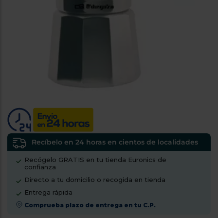
tá
ti
p
y
us
lo
con
g
mejor
d
plazo
to
de
y
ar
entrega
¿Por
qué
te
pedimos
tu
Recíbelo en 24 horas en cientos de localidades
código
Recógelo GRATIS en tu tienda Euronics de
postal?
confianza
Productos
Directo a tu domicilio o recogida en tienda
con
Entrega rápida
entrega
en
24
Comprueba plazo de entrega en tu C.P.
horas
y/o
los más