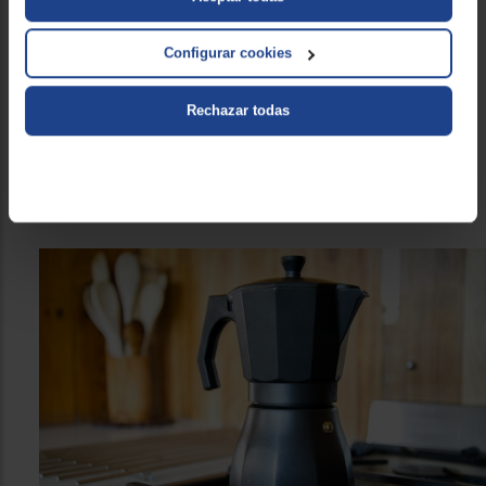
limpieza
llegará a alcanzar elevadas temepraturas ya que el
agua en su interior debe llegar a hervir para emulsionar el
Configurar cookies
café molido y conseguir tu bebida favorita. Al tener que
utilizarla con tu placa de cocina y llegar a calentarse mucho,
debe contar con las medidas de seguridad y comodidad
Rechazar todas
adecuadas para ti. Por ello, con su
mango ergonómico y
de tacto frío
no tendrás problemas a la hora de retirar la
cafetera del fuego y servir tu bebida. Además, cuenta
también con su
válvula de seguridad integrada.