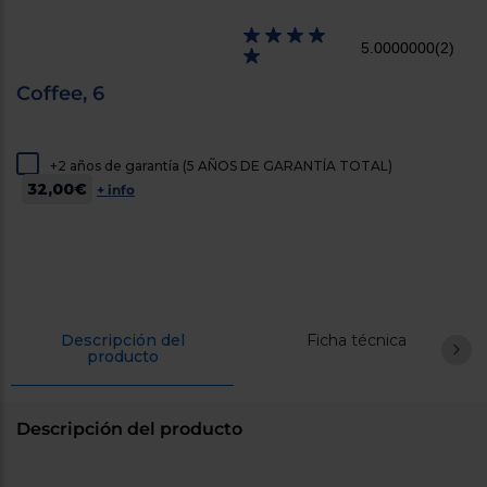
cercanos
Priorizamos
5.0000000
(2)
la entrega
con
nuestros
Coffee, 6
propios
instaladores
Te
mostramos
+2 años de garantía (5 AÑOS DE GARANTÍA TOTAL)
tu tienda
32,00€
más
+ info
cercana
Ahorramos
en
combustible
y
cuidamos
el planeta
Descripción del
Ficha técnica
VALIDAR
producto
O
también
Descripción del producto
puedes:
Iniciar