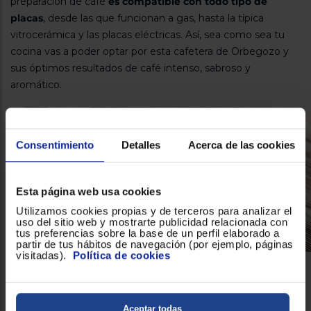
preparación de café
es compatible con todo tipo de
placas
, desde las que funcionan a gas, hasta la típica
vitrocerámica y las placas eléctricas. Así, sea como sea tu
cocina vas a poder optar por esta cafetera de Orbegozo y
sus óptimos resultados de café intenso, sabroso y
aromático.
Consentimiento
Detalles
Acerca de las cookies
Esta página web usa cookies
Utilizamos cookies propias y de terceros para analizar el
uso del sitio web y mostrarte publicidad relacionada con
tus preferencias sobre la base de un perfil elaborado a
partir de tus hábitos de navegación (por ejemplo, páginas
visitadas).
Política de cookies
Cómoda y segura
La
cafetera Orbegozo KF 600 con interior de fácil
Aceptar todas